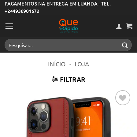
Skip
PAGAMENTOS NA ENTREGA EM LUANDA - TEL.
+244938901672
to
content
Pesquisar
por:
INÍCIO
-
LOJA
FILTRAR
Adicionar
aos meus
desejos