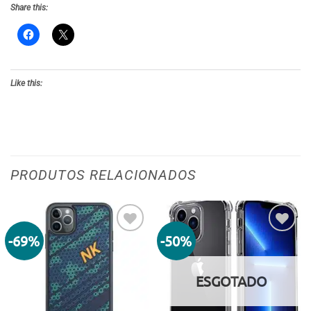
Share this:
Like this:
PRODUTOS RELACIONADOS
-69%
-50%
Adicionar
Adicionar
aos meus
aos meus
desejos
desejos
ESGOTADO