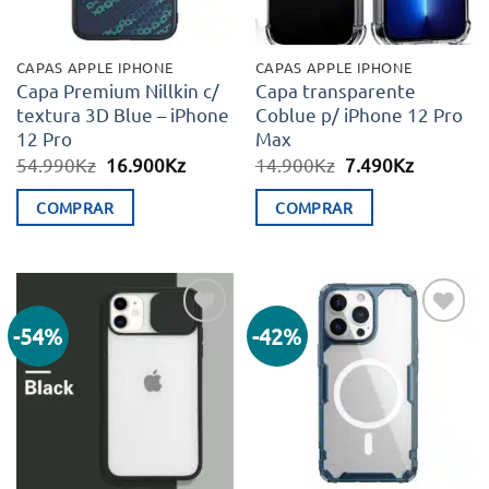
CAPAS APPLE IPHONE
CAPAS APPLE IPHONE
Capa Premium Nillkin c/
Capa transparente
textura 3D Blue – iPhone
Coblue p/ iPhone 12 Pro
12 Pro
Max
O
O
O
O
54.990
Kz
16.900
Kz
14.900
Kz
7.490
Kz
preço
preço
preço
preço
original
atual
original
atual
COMPRAR
COMPRAR
era:
é:
era:
é:
54.990Kz.
16.900Kz.
14.900Kz.
7.490Kz.
-54%
-42%
Adicionar
Adicionar
aos meus
aos meus
desejos
desejos