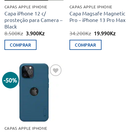
CAPAS APPLE IPHONE
CAPAS APPLE IPHONE
Capa iPhone 12 c/
Capa Magsafe Magnetic
prosteção para Camera –
Pro – iPhone 13 Pro Max
Black
O
O
O
O
8.500
Kz
3.900
Kz
34.200
Kz
19.990
Kz
preço
preço
preço
preço
original
atual
original
atual
COMPRAR
COMPRAR
era:
é:
era:
é:
8.500Kz.
3.900Kz.
34.200Kz.
19.990K
-50%
Adicionar
aos meus
desejos
CAPAS APPLE IPHONE