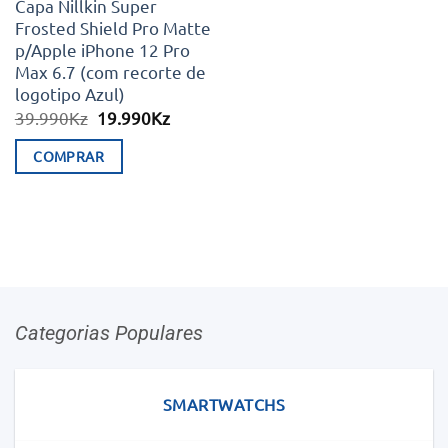
Capa Nillkin Super
Frosted Shield Pro Matte
p/Apple iPhone 12 Pro
Max 6.7 (com recorte de
logotipo Azul)
O
O
39.990
Kz
19.990
Kz
preço
preço
original
atual
COMPRAR
era:
é:
39.990Kz.
19.990Kz.
Categorias Populares
SMARTWATCHS