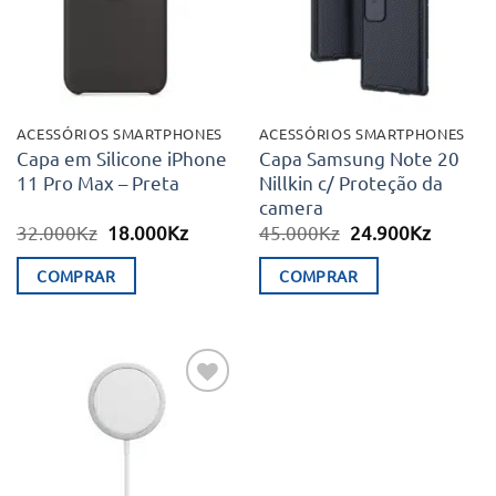
ACESSÓRIOS SMARTPHONES
ACESSÓRIOS SMARTPHONES
Capa em Silicone iPhone
Capa Samsung Note 20
11 Pro Max – Preta
Nillkin c/ Proteção da
camera
O
O
O
O
32.000
Kz
18.000
Kz
45.000
Kz
24.900
Kz
preço
preço
preço
preço
original
atual
original
atual
COMPRAR
COMPRAR
era:
é:
era:
é:
32.000Kz.
18.000Kz.
45.000Kz.
24.900K
Adicionar
aos meus
desejos