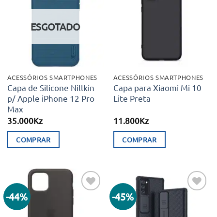
Adicionar
Adicionar
aos meus
aos meus
desejos
desejos
ESGOTADO
ACESSÓRIOS SMARTPHONES
ACESSÓRIOS SMARTPHONES
Capa de Silicone Nillkin
Capa para Xiaomi Mi 10
p/ Apple iPhone 12 Pro
Lite Preta
Max
35.000
Kz
11.800
Kz
COMPRAR
COMPRAR
-44%
-45%
Adicionar
Adicionar
aos meus
aos meus
desejos
desejos