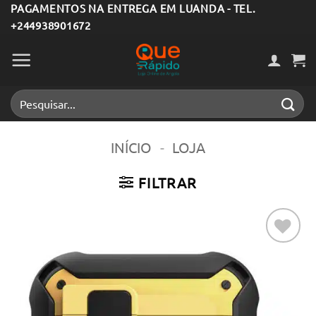
Skip
PAGAMENTOS NA ENTREGA EM LUANDA - TEL.
+244938901672
to
content
Pesquisar
por:
INÍCIO
-
LOJA
FILTRAR
Adicionar
aos meus
desejos