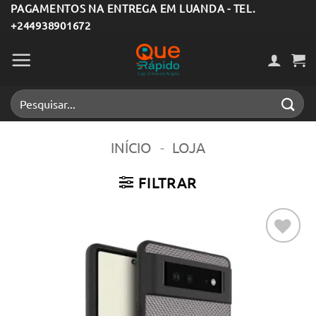
Skip
PAGAMENTOS NA ENTREGA EM LUANDA - TEL.
+244938901672
to
content
Pesquisar
por:
INÍCIO
-
LOJA
FILTRAR
Adicionar
aos meus
desejos