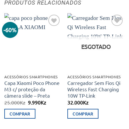
PRODUTOS RELACIONADOS
-60%
Adicionar
Adicionar
aos meus
aos meus
desejos
desejos
ESGOTADO
ACESSÓRIOS SMARTPHONES
ACESSÓRIOS SMARTPHONES
Capa Xiaomi Poco Phone
Carregador Sem Fios Qi
M3 c/ proteção da
Wireless Fast Charging
câmera slide – Preta
10W TP-Link
O
O
25.000
Kz
9.990
Kz
32.000
Kz
preço
preço
original
atual
COMPRAR
COMPRAR
era:
é:
25.000Kz.
9.990Kz.