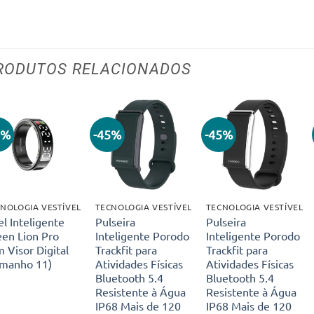
RODUTOS RELACIONADOS
0%
-45%
-45%
Adicionar
Adicionar
Adicionar
aos meus
aos meus
aos meus
desejos
desejos
desejos
NOLOGIA VESTÍVEL
TECNOLOGIA VESTÍVEL
TECNOLOGIA VESTÍVEL
l Inteligente
Pulseira
Pulseira
een Lion Pro
Inteligente Porodo
Inteligente Porodo
 Visor Digital
Trackfit para
Trackfit para
amanho 11)
Atividades Físicas
Atividades Físicas
Bluetooth 5.4
Bluetooth 5.4
Resistente à Água
Resistente à Água
IP68 Mais de 120
IP68 Mais de 120