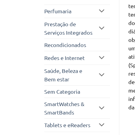
te
Perfumaria
te
do
Prestação de
di
Serviços Integrados
ob
Recondicionados
um
at
Redes e Internet
(S
Saúde, Beleza e
re
Bem estar
de
me
Sem Categoria
in
SmartWatches &
da
SmartBands
Tablets e eReaders