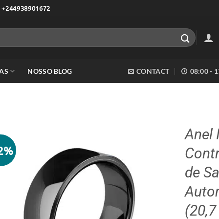
 +244938901672
AS
NOSSO BLOG
CONTACT
08:00 - 
Anel 
32%
Contr
Adicionar
aos meus
de Sa
desejos
Auto
(20,7