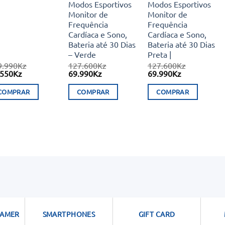
Modos Esportivos
Modos Esportivos
Monitor de
Monitor de
Frequência
Frequência
Cardíaca e Sono,
Cardíaca e Sono,
Bateria até 30 Dias
Bateria até 30 Dias
– Verde
Preta |
9.990
Kz
127.600
Kz
127.600
Kz
O
O
O
O
O
.550
Kz
69.990
Kz
69.990
Kz
eço
preço
preço
preço
preço
preço
ginal
atual
original
atual
original
atual
COMPRAR
COMPRAR
COMPRAR
:
é:
era:
é:
era:
é:
9.990Kz.
74.550Kz.
127.600Kz.
69.990Kz.
127.600Kz.
69.990Kz.
GAMER
SMARTPHONES
GIFT CARD