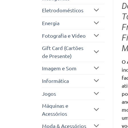
D
Eletrodomésticos
T
Energia
F
Fotografia e Vídeo
F
M
Gift Card (Cartões
de Presente)
O 
Imagem e Som
in
fa
Informática
at
Jogos
po
an
Máquinas e
mo
Acessórios
um
vo
Moda & Acessórios