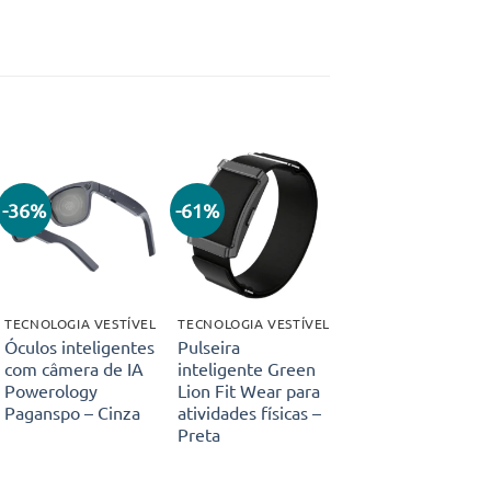
-36%
-61%
Adicionar
Adicionar
aos meus
aos meus
desejos
desejos
TECNOLOGIA VESTÍVEL
TECNOLOGIA VESTÍVEL
Óculos inteligentes
Pulseira
com câmera de IA
inteligente Green
Powerology
Lion Fit Wear para
Paganspo – Cinza
atividades físicas –
Preta