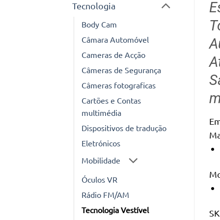
E
Tecnologia
T
Body Cam
Câmara Automóvel
A
Cameras de Acção
A
Câmeras de Segurança
S
Câmeras fotograficas
m
Cartões e Contas
multimédia
Em
Dispositivos de tradução
Ma
Eletrónicos
Mobilidade
Mo
Óculos VR
Rádio FM/AM
Tecnologia Vestível
SK