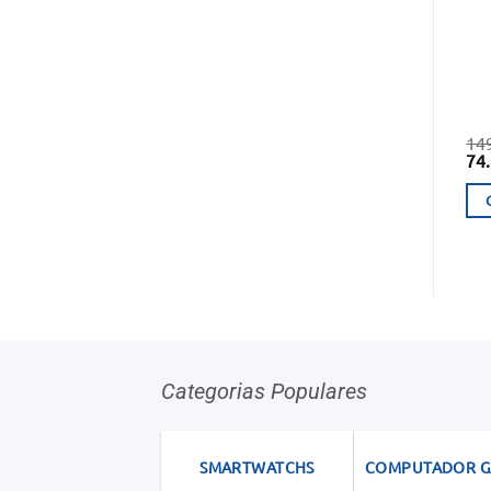
14
O
74
pr
ori
era
14
Categorias Populares
SMARTWATCHS
COMPUTADOR 