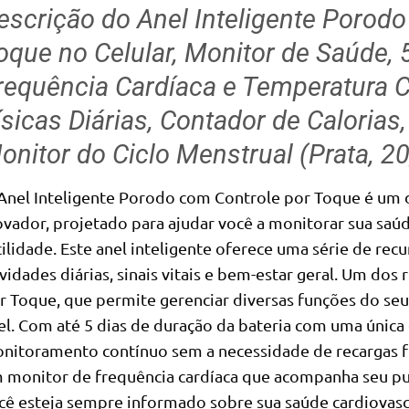
escrição do Anel Inteligente Porod
oque no Celular, Monitor de Saúde, 
requência Cardíaca e Temperatura C
ísicas Diárias, Contador de Caloria
onitor do Ciclo Menstrual (Prata, 2
Anel Inteligente Porodo com Controle por Toque é um di
ovador, projetado para ajudar você a monitorar sua saú
cilidade. Este anel inteligente oferece uma série de rec
ividades diárias, sinais vitais e bem-estar geral. Um dos
r Toque, que permite gerenciar diversas funções do seu
el. Com até 5 dias de duração da bateria com uma única 
nitoramento contínuo sem a necessidade de recargas fr
 monitor de frequência cardíaca que acompanha seu pul
cê esteja sempre informado sobre sua saúde cardiovas