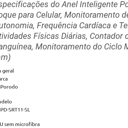
specificações do Anel Inteligente 
oque para Celular, Monitoramento d
utonomia, Frequência Cardíaca e Te
tividades Físicas Diárias, Contador 
anguínea, Monitoramento do Ciclo M
m)
 geral
rca
Porodo
delo
PD-SRT11-SL
U sem microfibra