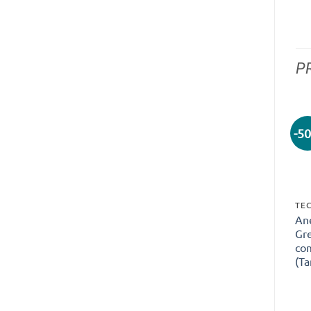
P
-5
TEC
Ane
Gr
com
(T