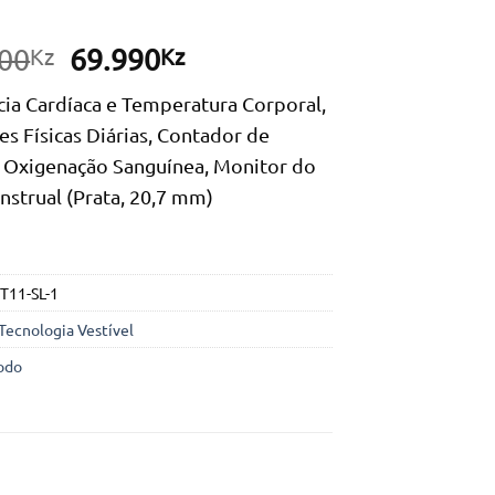
O
O
00
69.990
Kz
Kz
preço
preço
ia Cardíaca e Temperatura Corporal,
original
atual
es Físicas Diárias, Contador de
era:
é:
, Oxigenação Sanguínea, Monitor do
102.300Kz.
69.990Kz.
nstrual (Prata, 20,7 mm)
T11-SL-1
Tecnologia Vestível
odo