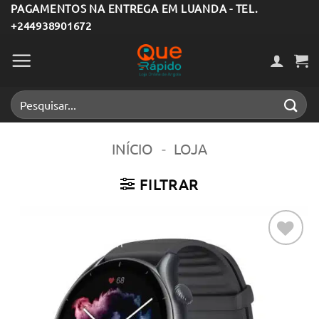
Skip
PAGAMENTOS NA ENTREGA EM LUANDA - TEL.
+244938901672
to
content
Pesquisar
por:
INÍCIO
-
LOJA
FILTRAR
Adicionar
aos meus
desejos