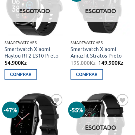
aos meus
aos meus
desejos
desejos
ESGOTADO
ESGOTADO
SMARTWATCHES
SMARTWATCHES
Smartwatch Xiaomi
Smartwatch Xiaomi
Haylou RT2 LS10 Preto
Amazfit Stratos Preto
O
O
54.900
Kz
195.000
Kz
149.900
Kz
preço
preç
original
atual
COMPRAR
COMPRAR
era:
é:
195.000Kz.
149.
-47%
-55%
Adicionar
Adicionar
aos meus
aos meus
desejos
desejos
ESGOTADO