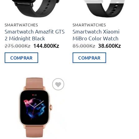
SMARTWATCHES
SMARTWATCHES
Smartwatch Amazfit GTS
Smartwatch Xiaomi
2 Midnight Black
MiBro Color Watch
O
O
O
O
275.000
Kz
144.800
Kz
85.000
Kz
38.600
Kz
preço
preço
preço
preço
original
atual
original
atual
COMPRAR
COMPRAR
era:
é:
era:
é:
275.000Kz.
144.800Kz.
85.000Kz.
38.600K
Adicionar
aos meus
desejos