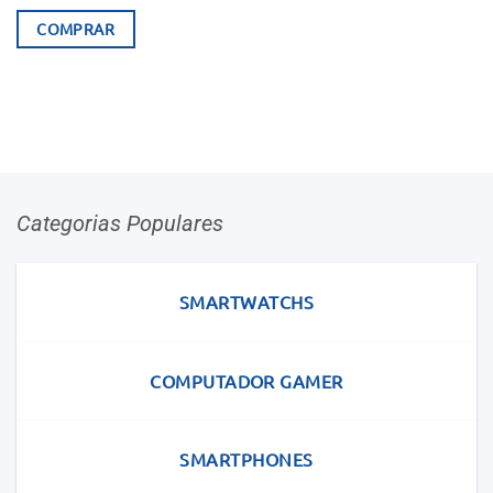
preço
preço
original
atual
COMPRAR
era:
é:
107.000Kz.
99.690Kz.
Categorias Populares
SMARTWATCHS
COMPUTADOR GAMER
SMARTPHONES