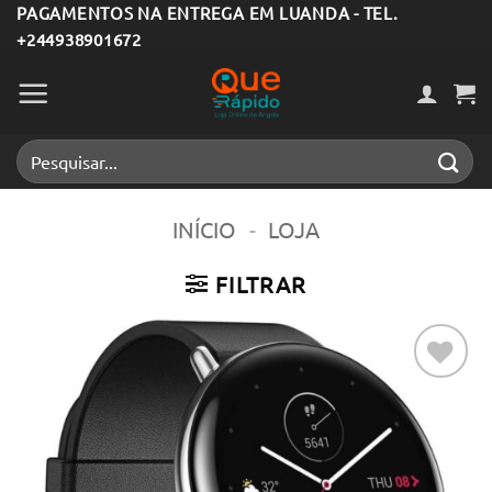
Skip
PAGAMENTOS NA ENTREGA EM LUANDA - TEL.
+244938901672
to
content
Pesquisar
por:
INÍCIO
-
LOJA
FILTRAR
Adicionar
aos meus
desejos