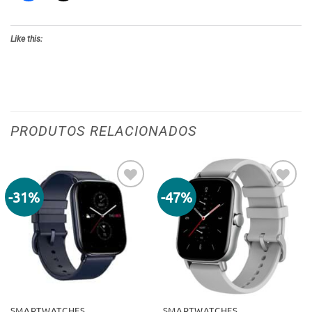
Like this:
PRODUTOS RELACIONADOS
-31%
-47%
Adicionar
Adicionar
aos meus
aos meus
desejos
desejos
SMARTWATCHES
SMARTWATCHES