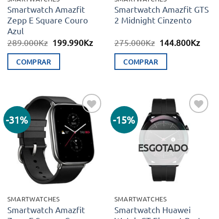
Smartwatch Amazfit
Smartwatch Amazfit GTS
Zepp E Square Couro
2 Midnight Cinzento
Azul
O
O
O
O
289.000
Kz
199.990
Kz
275.000
Kz
144.800
Kz
preço
preço
preço
preç
original
atual
original
atual
COMPRAR
COMPRAR
era:
é:
era:
é:
289.000Kz.
199.990Kz.
275.000Kz.
144.
-31%
-15%
Adicionar
Adicionar
aos meus
aos meus
desejos
desejos
ESGOTADO
SMARTWATCHES
SMARTWATCHES
Smartwatch Amazfit
Smartwatch Huawei