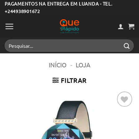
Skip
PAGAMENTOS NA ENTREGA EM LUANDA - TEL.
+244938901672
to
content
Pesquisar
por:
INÍCIO
-
LOJA
FILTRAR
Adicionar
aos meus
desejos