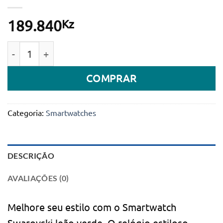
Kz
189.840
Quantidade de Relógio Inteligente Swarovski Green Li
COMPRAR
Categoria:
Smartwatches
DESCRIÇÃO
AVALIAÇÕES (0)
Melhore seu estilo com o Smartwatch
Swarovski leão verde. O relógio estiloso