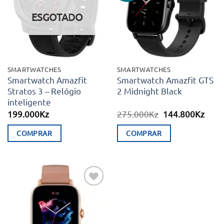
desejos
desejos
ESGOTADO
SMARTWATCHES
SMARTWATCHES
Smartwatch Amazfit
Smartwatch Amazfit GTS
Stratos 3 – Relógio
2 Midnight Black
inteligente
O
O
199.000
Kz
275.000
Kz
144.800
Kz
preço
preç
original
atual
COMPRAR
COMPRAR
era:
é:
275.000Kz.
144.
Adicionar
aos meus
desejos