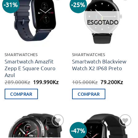
-31%
-25%
Adicionar
Adicionar
aos meus
aos meus
desejos
desejos
ESGOTADO
SMARTWATCHES
SMARTWATCHES
Smartwatch Amazfit
Smartwatch Blackview
Zepp E Square Couro
Watch X2 IP68 Preto
Azul
O
O
O
O
289.000
Kz
199.990
Kz
105.000
Kz
79.200
Kz
preço
preço
preço
preço
original
atual
original
atual
COMPRAR
COMPRAR
era:
é:
era:
é:
289.000Kz.
199.990Kz.
105.000Kz.
79.20
-47%
Adicionar
Adicionar
aos meus
aos meus