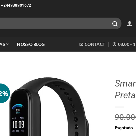
 +244938901672
AS
NOSSO BLOG
CONTACT
08:00 - 
Smar
42%
Preta
Adicionar
aos meus
desejos
90.00
Esgotado