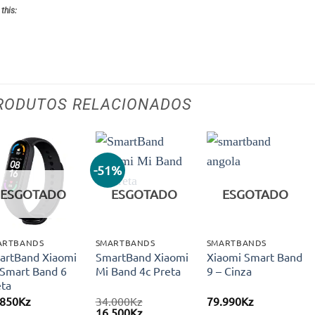
 this:
RODUTOS RELACIONADOS
-51%
Adicionar
Adicionar
Adicionar
aos meus
aos meus
aos meus
ESGOTADO
ESGOTADO
ESGOTADO
desejos
desejos
desejos
ARTBANDS
SMARTBANDS
SMARTBANDS
artBand Xiaomi
SmartBand Xiaomi
Xiaomi Smart Band
 Smart Band 6
Mi Band 4c Preta
9 – Cinza
eta
.850
Kz
34.000
Kz
79.990
Kz
O
O
16.500
Kz