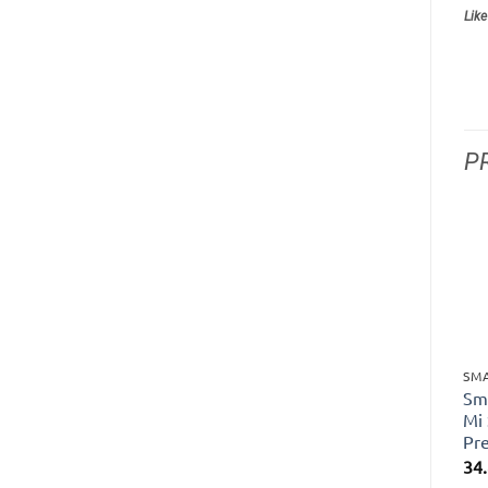
Like
P
SM
Sm
Mi
Pr
34