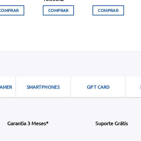
preço
preço
original
atual
COMPRAR
COMPRAR
COMPRAR
era:
é:
34.000Kz.
16.500Kz.
GAMER
SMARTPHONES
GIFT CARD
Garantia 3 Meses*
Suporte Grátis