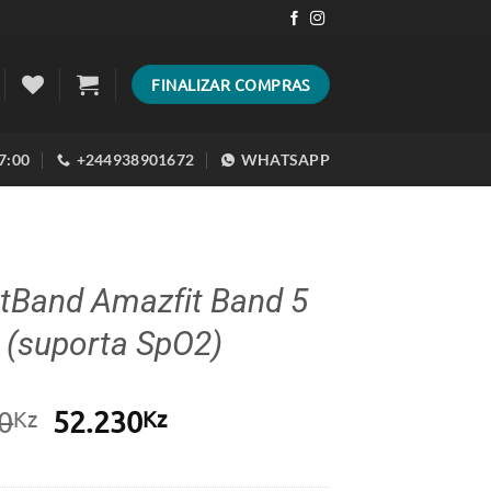
FINALIZAR COMPRAS
17:00
+244938901672
WHATSAPP
tBand Amazfit Band 5
 (suporta SpO2)
O
O
0
52.230
Kz
Kz
preço
preço
original
atual