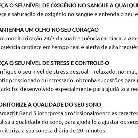
ÇA O SEU NÍVEL DE OXIGÉNIO NO SANGUE A QUALQU
ça a saturação de oxigénio no sangue e entenda o seu 
NTENHA UM OLHO NO SEU CORAÇÃO
m monitorização 24/7 da sua frequência cardíaca, a Ama
equência cardíaca em tempo real e alerta de alta frequên
ÇA O SEU NÍVEL DE STRESS E CONTROLE-O
rifique o seu nível de stress pessoal – relaxado, normal
ntir pressionado ou stressado, obtenha sugestões para r
iado foi desenvolvido especialmente para ajudá-lo a rec
NITORIZE A QUALIDADE DO SEU SONO
Amazfit Band 5 interpreta profissionalmente as caracter
alisa a qualidade do sono, para ajudá-lo a ajustar os seu
nitoriza a sua soneca diária de 20 minutos.