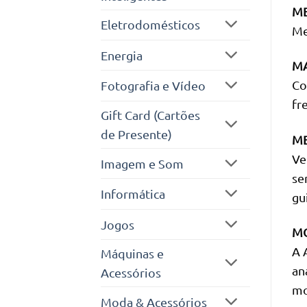
ME
Eletrodomésticos
Me
Energia
MA
Co
Fotografia e Vídeo
fr
Gift Card (Cartões
de Presente)
ME
Ve
Imagem e Som
se
Informática
gu
Jogos
MO
A 
Máquinas e
an
Acessórios
mo
Moda & Acessórios