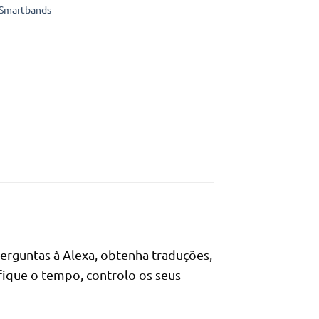
era:
é:
Smartbands
90.000Kz.
52.230Kz.
perguntas à Alexa, obtenha traduções,
ifique o tempo, controlo os seus