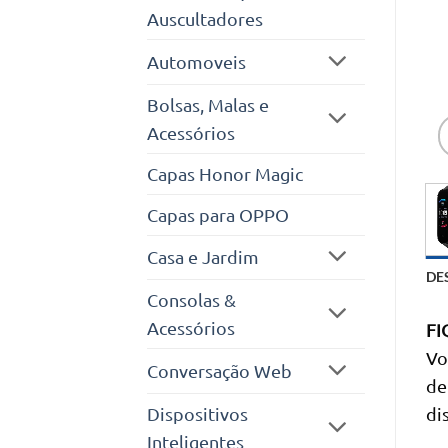
Auscultadores
Automoveis
Bolsas, Malas e
Acessórios
Capas Honor Magic
Capas para OPPO
Casa e Jardim
DE
Consolas &
Acessórios
FI
Vo
Conversação Web
de
Dispositivos
di
Inteligentes