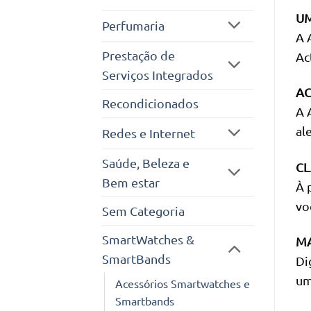
UM
Perfumaria
A 
Prestação de
Act
Serviços Integrados
AC
Recondicionados
A 
al
Redes e Internet
Saúde, Beleza e
CL
Bem estar
À 
vo
Sem Categoria
SmartWatches &
MA
SmartBands
Di
um
Acessórios Smartwatches e
Smartbands