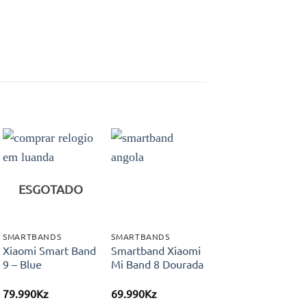
Adicionar
Adicionar
aos meus
aos meus
ESGOTADO
desejos
desejos
SMARTBANDS
SMARTBANDS
Xiaomi Smart Band
Smartband Xiaomi
9 – Blue
Mi Band 8 Dourada
79.990
Kz
69.990
Kz