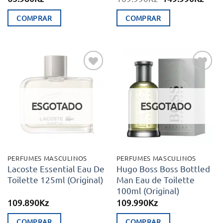
preço
preç
original
atual
COMPRAR
COMPRAR
era:
é:
169.990Kz.
149.
Adicionar
Adicionar
aos meus
aos meus
desejos
desejos
ESGOTADO
ESGOTADO
PERFUMES MASCULINOS
PERFUMES MASCULINOS
Lacoste Essential Eau De
Hugo Boss Boss Bottled
Toilette 125ml (Original)
Man Eau de Toilette
100ml (Original)
109.890
Kz
109.990
Kz
COMPRAR
COMPRAR