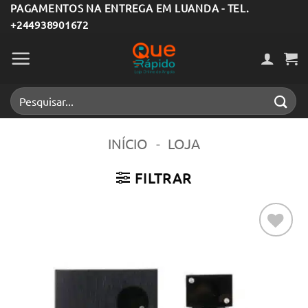
Skip
PAGAMENTOS NA ENTREGA EM LUANDA - TEL.
+244938901672
to
content
Pesquisar
por:
INÍCIO
-
LOJA
FILTRAR
Adicionar
aos meus
desejos