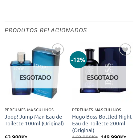
PRODUTOS RELACIONADOS
-12%
Adicionar
Adicionar
aos meus
aos meus
desejos
desejos
ESGOTADO
ESGOTADO
PERFUMES MASCULINOS
PERFUMES MASCULINOS
Joop! Jump Man Eau de
Hugo Boss Bottled Night
Toilette 100ml (Original)
Eau de Toilette 200ml
(Original)
O
O
63.980
Kz
169.990
Kz
149.990
Kz