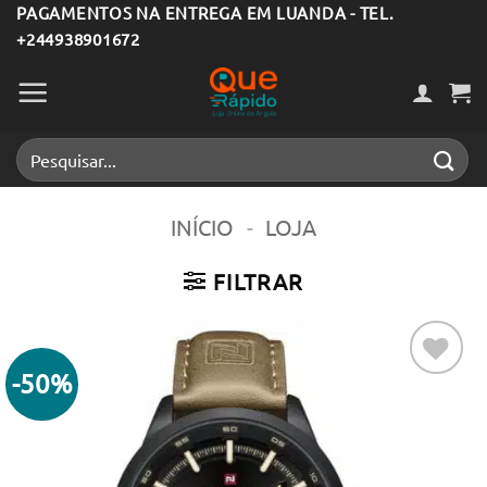
Skip
PAGAMENTOS NA ENTREGA EM LUANDA - TEL.
+244938901672
to
content
Pesquisar
por:
INÍCIO
-
LOJA
FILTRAR
-50%
Adicionar
aos meus
desejos