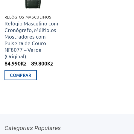
be
be
chosen
chosen
RELÓGIOS MASCULINOS
on
on
Relógio Masculino com
Cronógrafo, Múltiplos
the
the
Mostradores com
product
product
Pulseira de Couro
page
page
NF8077 – Verde
(Original)
Price
84.990
Kz
–
89.800
Kz
range:
84.990Kz
COMPRAR
through
89.800Kz
This
product
has
multiple
variants.
The
Categorias Populares
options