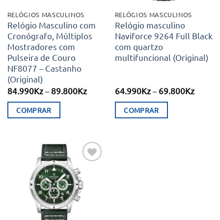
chosen
RELÓGIOS MASCULINOS
RELÓGIOS MASCULINOS
on
Relógio Masculino com
Relógio masculino
Cronógrafo, Múltiplos
Naviforce 9264 Full Black
the
Mostradores com
com quartzo
product
Pulseira de Couro
multifuncional (Original)
page
NF8077 – Castanho
(Original)
Price
Price
84.990
Kz
–
89.800
Kz
64.990
Kz
–
69.800
Kz
range:
range:
84.990Kz
64.99
COMPRAR
COMPRAR
through
throu
89.800Kz
69.80
This
This
product
product
has
has
multiple
multiple
Adicionar
variants.
variants.
aos meus
desejos
The
The
options
options
may
may