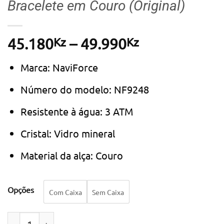
Bracelete em Couro (Original)
Kz
Kz
Price
45.180
–
49.990
range:
Marca: NaviForce
45.180Kz
through
Número do modelo: NF9248
49.990Kz
Resistente à água: 3 ATM
Cristal: Vidro mineral
Material da alça: Couro
Opções
Com Caixa
Sem Caixa
Quantidade de Relógio Masculino NAVIFORCE NF9248