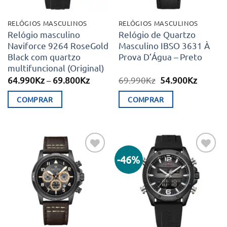
RELÓGIOS MASCULINOS
RELÓGIOS MASCULINOS
Relógio masculino
Relógio de Quartzo
Naviforce 9264 RoseGold
Masculino IBSO 3631 À
Black com quartzo
Prova D’Água – Preto
multifuncional (Original)
Price
O
O
64.990
Kz
–
69.800
Kz
69.990
Kz
54.900
Kz
range:
preço
preço
64.990Kz
original
atual
COMPRAR
COMPRAR
through
era:
é:
69.800Kz
69.990Kz.
54.900K
This
product
has
multiple
-46%
Adicionar
Adicionar
variants.
aos meus
aos meus
desejos
desejos
The
options
may
be