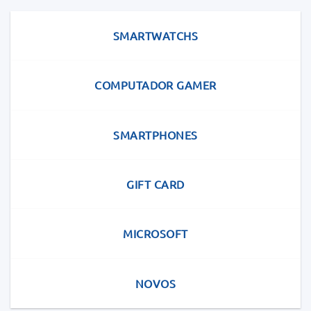
may
be
SMARTWATCHS
chosen
on
COMPUTADOR GAMER
the
product
page
SMARTPHONES
GIFT CARD
MICROSOFT
NOVOS