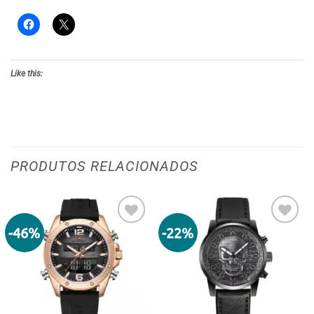
Like this:
PRODUTOS RELACIONADOS
-46%
-22%
Adicionar
Adicionar
aos meus
aos meus
desejos
desejos