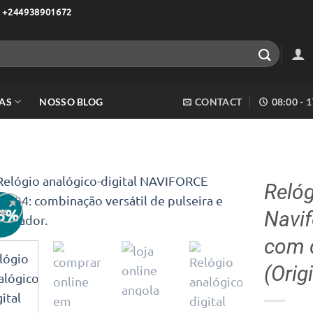
 +244938901672
AS
NOSSO BLOG
CONTACT
08:00 - 
Reló
46%
Navif
Adicionar
aos meus
com q
desejos
(Orig