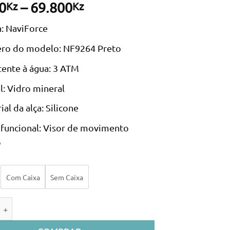
Price
0
–
69.800
Kz
Kz
range:
: NaviForce
64.990Kz
through
ro do modelo: NF9264 Preto
69.800Kz
tente à água: 3 ATM
al: Vidro mineral
al da alça: Silicone
funcional: Visor de movimento
o
Com Caixa
Sem Caixa
e de Relógio masculino Naviforce 9264 Silver Black com quartzo