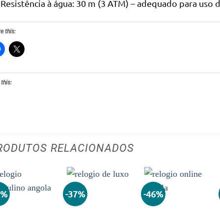
Resistência à água: 30 m (3 ATM) – adequado para uso di
e this:
 this:
RODUTOS RELACIONADOS
4%
-37%
-46%
Adicionar
Adicionar
Adicionar
aos meus
aos meus
aos meus
desejos
desejos
desejos