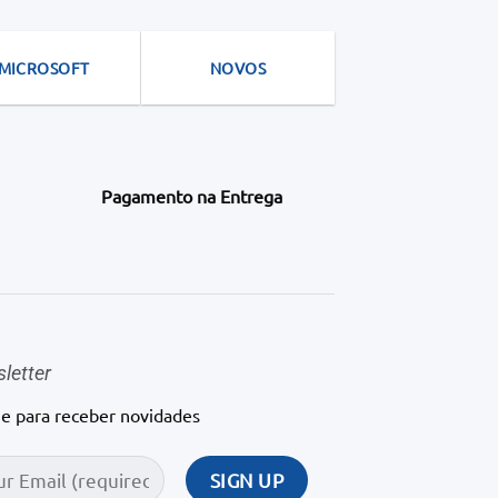
may
may
be
be
MICROSOFT
NOVOS
chosen
chosen
on
on
the
the
product
product
page
page
Pagamento na Entrega
letter
ne para receber novidades