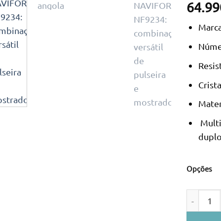
64.99
Marca
Núme
Resis
Crist
Materi
Multi
dupl
Opções
Quantidad