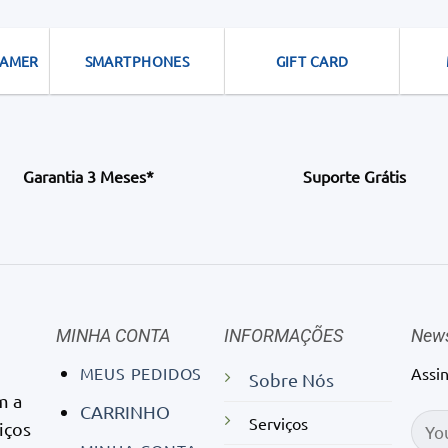
y
may
may
be
be
GAMER
SMARTPHONES
GIFT CARD
osen
chosen
chosen
on
on
e
the
the
duct
product
product
ge
page
page
Garantia 3 Meses*
Suporte Grátis
MINHA CONTA
INFORMAÇÕES
News
MEUS PEDIDOS
Assi
Sobre Nós
m a
CARRINHO
Serviços
iços