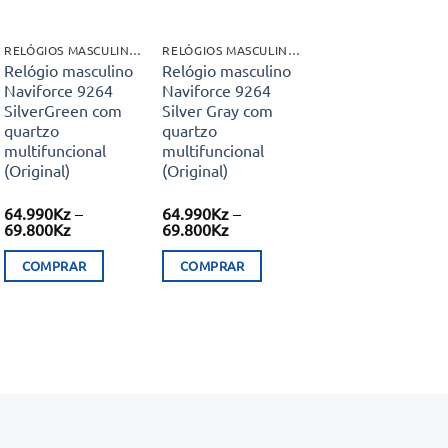
RELÓGIOS MASCULINOS
RELÓGIOS MASCULINOS
Relógio masculino
Relógio masculino
Naviforce 9264
Naviforce 9264
SilverGreen com
Silver Gray com
quartzo
quartzo
multifuncional
multifuncional
(Original)
(Original)
64.990
Kz
–
64.990
Kz
–
Price
Price
69.800
Kz
69.800
Kz
range:
range:
64.990Kz
64.990Kz
COMPRAR
COMPRAR
through
through
69.800Kz
69.800Kz
This
This
product
product
has
has
multiple
multiple
variants.
variants.
The
The
options
options