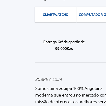
ma
be
SMARTWATCHS
COMPUTADOR 
ch
on
th
pro
pa
Entrega Grátis apartir de
99.000Kzs
SOBRE A LOJA
Somos uma equipa 100% Angolana
moderna que entrou no mercado co
missão de oferecer os melhores serv