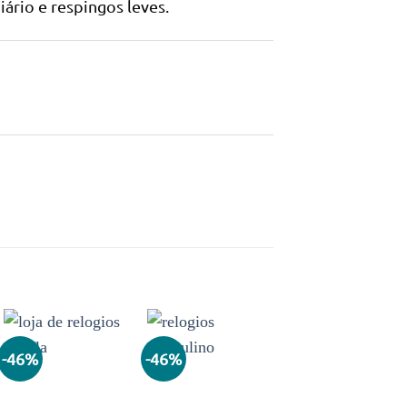
ário e respingos leves.
-46%
-46%
Adicionar
Adicionar
aos meus
aos meus
desejos
desejos