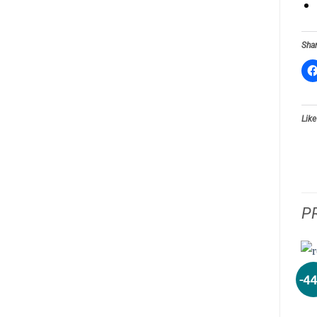
Shar
Like
P
-4