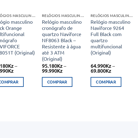
RELÓGIOS MASCULINOS
RELÓGIOS MASCULINOS
RELÓGIOS MASCULINOS
lógio masculino
Relógio masculino
Relógio masculino
ack Orange
cronógrafo de
Naviforce 9264
tifuncional
quartzo Naviforce
Full Black com
onógrafo
NF8063 Black –
quartzo
VIFORCE
Resistente à água
multifuncional
051T (Original)
até 3 ATM
(Original)
(Original)
.180
Kz
–
95.180
Kz
–
64.990
Kz
–
Price
Price
Price
.990
Kz
99.990
Kz
69.800
Kz
range:
range:
range:
55.180Kz
95.180Kz
64.990Kz
COMPRAR
COMPRAR
COMPRAR
through
through
through
59.990Kz
99.990Kz
69.800Kz
s
This
This
duct
product
product
s
has
has
tiple
multiple
multiple
iants.
variants.
variants.
e
The
The
ions
options
options