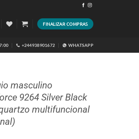
FINALIZAR COMPRAS
17:00
+244938901672
WHATSAPP
gio masculino
orce 9264 Silver Black
uartzo multifuncional
inal)