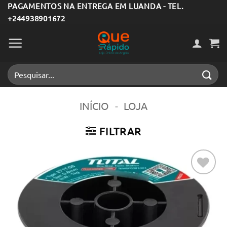
Skip
PAGAMENTOS NA ENTREGA EM LUANDA - TEL.
+244938901672
to
content
Pesquisar
por:
INÍCIO
-
LOJA
FILTRAR
Adicionar
aos meus
desejos