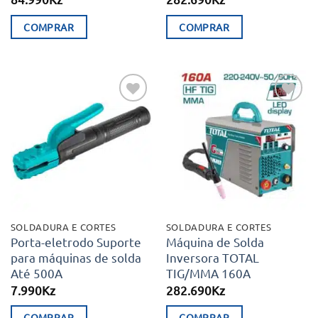
COMPRAR
COMPRAR
Adicionar
Adicionar
aos meus
aos meus
desejos
desejos
SOLDADURA E CORTES
SOLDADURA E CORTES
Porta-eletrodo Suporte
Máquina de Solda
para máquinas de solda
Inversora TOTAL
Até 500A
TIG/MMA 160A
7.990
Kz
282.690
Kz
COMPRAR
COMPRAR