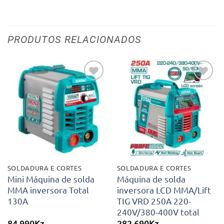
PRODUTOS RELACIONADOS
Adicionar
Adicionar
aos meus
aos meus
desejos
desejos
SOLDADURA E CORTES
SOLDADURA E CORTES
Mini Máquina de solda
Máquina de solda
MMA inversora Total
inversora LCD MMA/Lift
130A
TIG VRD 250A 220-
240V/380-400V total
84.990
Kz
282.690
Kz