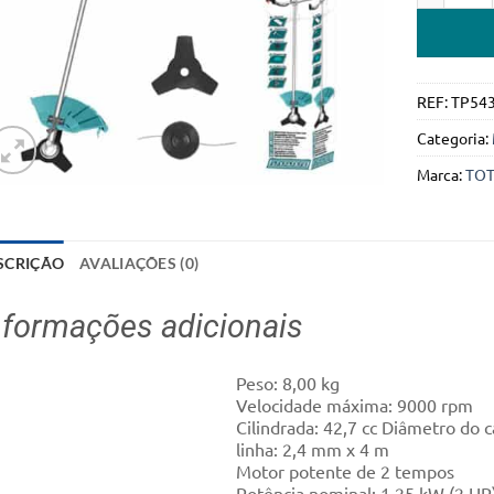
REF:
TP54
Categoria:
Marca:
TOT
SCRIÇÃO
AVALIAÇÕES (0)
nformações adicionais
Peso: 8,00 kg
Velocidade máxima: 9000 rpm
Cilindrada: 42,7 cc Diâmetro do c
linha: 2,4 mm x 4 m
Motor potente de 2 tempos
Potência nominal: 1,25 kW (2 HP