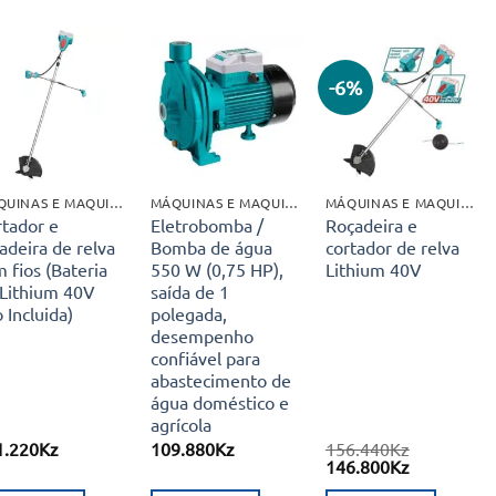
-6%
Adicionar
Adicionar
Adicionar
aos meus
aos meus
aos meus
desejos
desejos
desejos
MÁQUINAS E MAQUINÁRIO INDUSTRIAL
MÁQUINAS E MAQUINÁRIO INDUSTRIAL
MÁQUINAS E MAQUINÁRIO INDUSTRIAL
rtador e
Eletrobomba /
Roçadeira e
adeira de relva
Bomba de água
cortador de relva
 fios (Bateria
550 W (0,75 HP),
Lithium 40V
 Lithium 40V
saída de 1
 Incluida)
polegada,
desempenho
confiável para
abastecimento de
água doméstico e
agrícola
1.220
Kz
109.880
Kz
156.440
Kz
O
O
146.800
Kz
preço
preço