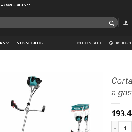
 +244938901672
AS
NOSSO BLOG
CONTACT
08:00 - 
Corta
a gas
Adicionar
aos meus
desejos
193.4
Quantidad