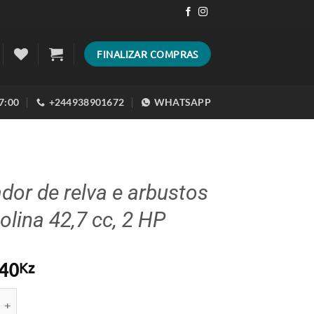
FINALIZAR COMPRAS
17:00
+244938901672
WHATSAPP
dor de relva e arbustos
olina 42,7 cc, 2 HP
40
Kz
e de Cortador de relva e arbustos a gasolina 42,7 cc, 2 HP