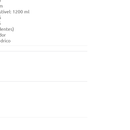
mm
tível: 1200 ml
5
5
dentes)
dor
ndrico