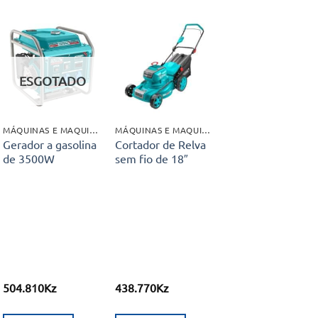
Adicionar
Adicionar
aos meus
aos meus
ESGOTADO
desejos
desejos
MÁQUINAS E MAQUINÁRIO INDUSTRIAL
MÁQUINAS E MAQUINÁRIO INDUSTRIAL
Gerador a gasolina
Cortador de Relva
de 3500W
sem fio de 18″
504.810
Kz
438.770
Kz