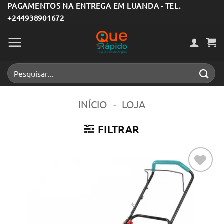
Skip
PAGAMENTOS NA ENTREGA EM LUANDA - TEL.
+244938901672
to
content
Pesquisar
por:
INÍCIO
-
LOJA
FILTRAR
Adicionar
aos meus
desejos