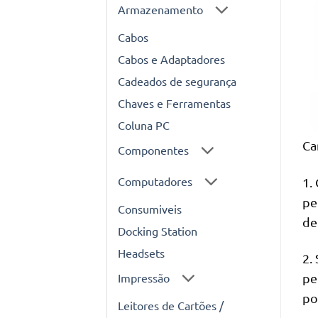
Armazenamento
Cabos
Cabos e Adaptadores
Cadeados de segurança
Chaves e Ferramentas
Coluna PC
Ca
Componentes
Computadores
1.
pe
Consumiveis
de
Docking Station
Headsets
2.
pe
Impressão
po
Leitores de Cartões /