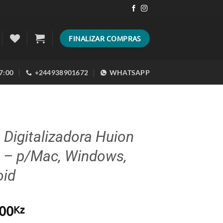
FINALIZAR COMPRAS
17:00
+244938901672
WHATSAPP
Digitalizadora Huion
 – p/Mac, Windows,
oid
00
Kz