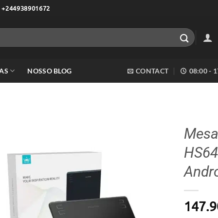
 +244938901672
AS
NOSSO BLOG
CONTACT
08:00 - 
Mesa 
HS64
Adicionar
aos meus
Andr
desejos
147.9