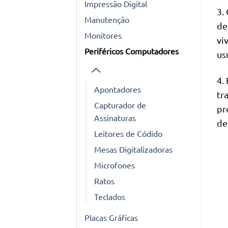
Impressão Digital
3.
Manutenção
de
Monitores
vi
Periféricos Computadores
us
4.
Apontadores
tr
Capturador de
pr
Assinaturas
de
Leitores de Códido
Mesas Digitalizadoras
Microfones
Ratos
Teclados
Placas Gráficas