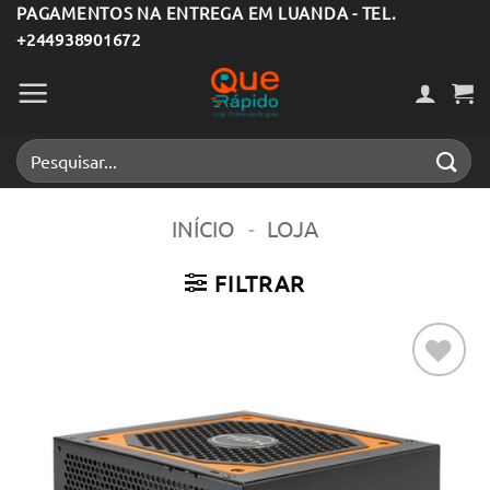
Skip
PAGAMENTOS NA ENTREGA EM LUANDA - TEL.
+244938901672
to
content
Pesquisar
por:
INÍCIO
-
LOJA
FILTRAR
Adicionar
aos meus
desejos