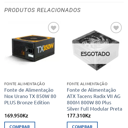
PRODUTOS RELACIONADOS
Adicionar
Adicionar
aos meus
aos meus
desejos
desejos
ESGOTADO
FONTE ALIMENTAÇÃO
FONTE ALIMENTAÇÃO
Fonte de Alimentação
Fonte de Alimentação
Nox Urano TX 850W 80
ATX Tacens Radix VII AG
PLUS Bronze Edition
800M 800W 80 Plus
Silver Full Modular Preta
169.950
Kz
177.310
Kz
COMPRAR
COMPRAR