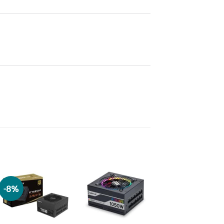
-8%
Adicionar
Adicionar
aos meus
aos meus
desejos
desejos