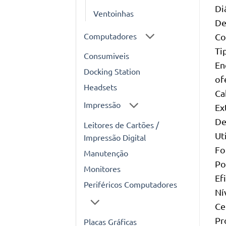
Di
Ventoinhas
De
Computadores
Co
Ti
Consumiveis
En
Docking Station
of
Headsets
Ca
Impressão
Ex
De
Leitores de Cartões /
Ut
Impressão Digital
Fo
Manutenção
Po
Monitores
Ef
Periféricos Computadores
Ní
Ce
Pr
Placas Gráficas