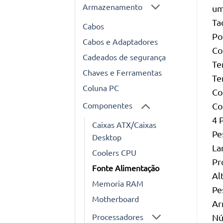
Armazenamento
um
Ta
Cabos
Po
Cabos e Adaptadores
Co
Cadeados de segurança
Te
Chaves e Ferramentas
Te
Coluna PC
Co
Componentes
Co
4 
Caixas ATX/Caixas
Pe
Desktop
La
Coolers CPU
Pr
Fonte Alimentação
Al
Memoria RAM
Pe
Motherboard
Ar
Processadores
Nú