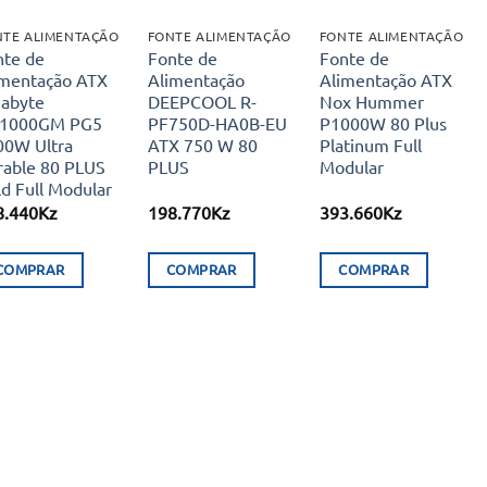
NTE ALIMENTAÇÃO
FONTE ALIMENTAÇÃO
FONTE ALIMENTAÇÃO
nte de
Fonte de
Fonte de
imentação ATX
Alimentação
Alimentação ATX
gabyte
DEEPCOOL R-
Nox Hummer
1000GM PG5
PF750D-HA0B-EU
P1000W 80 Plus
00W Ultra
ATX 750 W 80
Platinum Full
rable 80 PLUS
PLUS
Modular
d Full Modular
8.440
Kz
198.770
Kz
393.660
Kz
COMPRAR
COMPRAR
COMPRAR