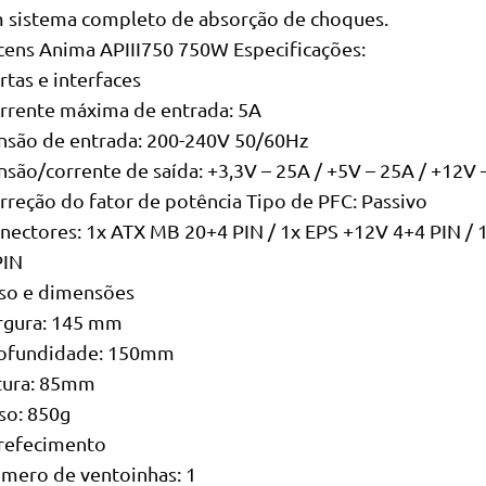
 sistema completo de absorção de choques.
cens Anima APIII750 750W Especificações:
rtas e interfaces
rrente máxima de entrada: 5A
nsão de entrada: 200-240V 50/60Hz
nsão/corrente de saída: +3,3V – 25A / +5V – 25A / +12V 
rreção do fator de potência Tipo de PFC: Passivo
nectores: 1x ATX MB 20+4 PIN / 1x EPS +12V 4+4 PIN / 1
PIN
so e dimensões
rgura: 145 mm
ofundidade: 150mm
tura: 85mm
so: 850g
refecimento
mero de ventoinhas: 1