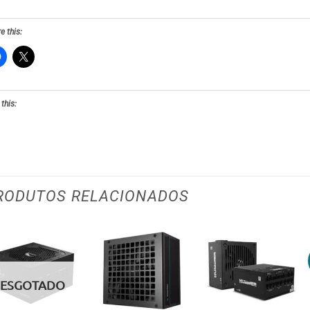
e this:
 this:
RODUTOS RELACIONADOS
Adicionar
Adicionar
Adicionar
aos meus
aos meus
aos meus
ESGOTADO
desejos
desejos
desejos