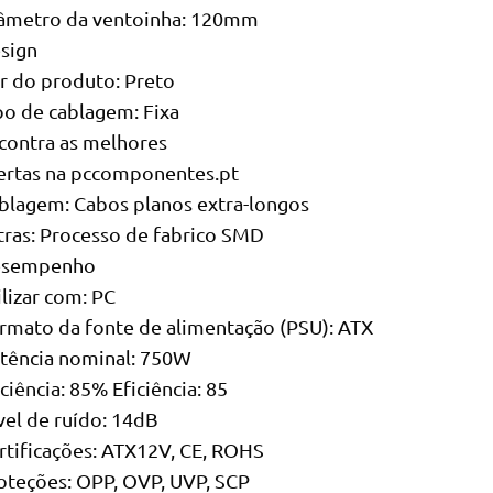
âmetro da ventoinha: 120mm
sign
r do produto: Preto
po de cablagem: Fixa
contra as melhores
ertas na pccomponentes.pt
blagem: Cabos planos extra-longos
tras: Processo de fabrico SMD
sempenho
ilizar com: PC
rmato da fonte de alimentação (PSU): ATX
tência nominal: 750W
iciência: 85% Eficiência: 85
vel de ruído: 14dB
rtificações: ATX12V, CE, ROHS
oteções: OPP, OVP, UVP, SCP