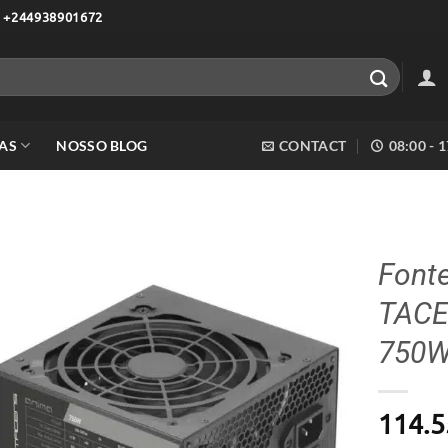
 +244938901672
AS
NOSSO BLOG
CONTACT
08:00 - 
Font
TACE
Adicionar
aos meus
750W
desejos
114.5