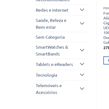
FO
Redes e Internet
Fo
Al
Saúde, Beleza e
Gi
Bem estar
UD
10
Sem Categoria
Du
Gol
SmartWatches &
27
SmartBands
Tablets e eReaders
Tecnologia
Telemóveis e
Acessórios