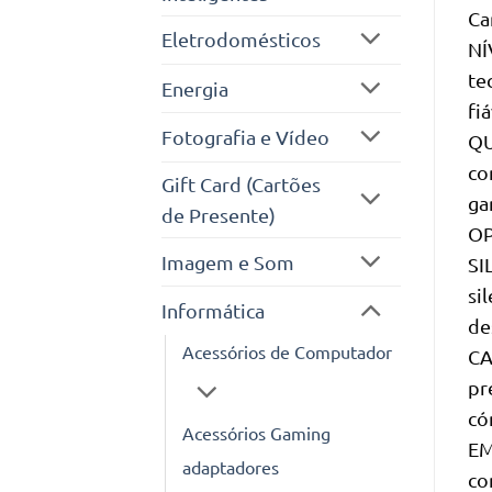
Ca
Eletrodomésticos
NÍ
te
Energia
fi
Fotografia e Vídeo
QU
co
Gift Card (Cartões
ga
de Presente)
OP
Imagem e Som
SI
si
Informática
de
Acessórios de Computador
CA
pr
có
Acessórios Gaming
EM
adaptadores
co