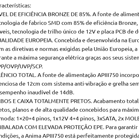
racterísticas:
VEL DE EFICIÊNCIA BRONZE DE 85%. A fonte de alimenta
cnologia de fabrico SMD com 85% de eficiência Bronze,
áveis, tecnologia de trilho único de 12V e placa PCB de 
ALIDADE EUROPEIA. Concebida e desenvolvida na Euro
m as diretivas e normas exigidas pela União Europeia, a
rante a máxima segurança elétrica graças aos seus siste
P/OVP/UVP/SCP.
LÊNCIO TOTAL. A fonte de alimentação APIII750 incorpo
lenciosa de 12cm com sistema anti-vibração e grelha sem
sempenho inaudível de 14dB.
BOS E CAIXA TOTALMENTE PRETOS. Acabamento totalm
etos, planos e de alta qualidade concebidos para máxim
moda: 1×20+4 pinos, 1x12V 4+4 pinos, 3xSATA, 2x MOLEX
BALADA COM ELEVADA PROTEÇÃO EPE. Para garantir qu
ndições, a Anima APIII750 está perfeitamente protegi