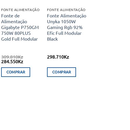
FONTE ALIMENTAÇÃO
FONTE ALIMENTAÇÃO
Fonte de
Fonte Alimentação
Alimentação
Unyka 1050W
Gigabyte P750GM
Gaming Rgb 92%
750W 80PLUS
Efic Full Modular
Gold Full Modular
Black
309.810
Kz
298.710
Kz
O
O
284.550
Kz
preço
preço
original
atual
COMPRAR
COMPRAR
era:
é:
309.810Kz.
284.550Kz.