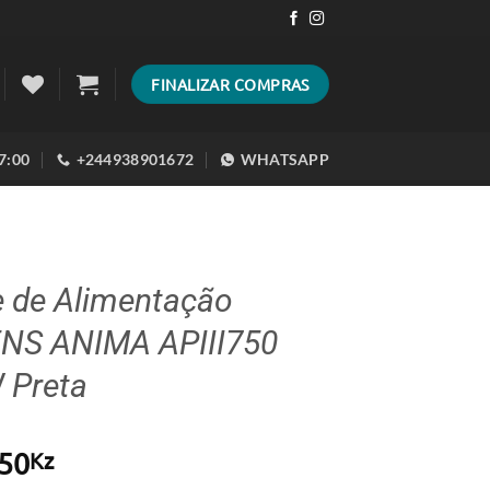
FINALIZAR COMPRAS
17:00
+244938901672
WHATSAPP
e de Alimentação
NS ANIMA APIII750
 Preta
50
Kz