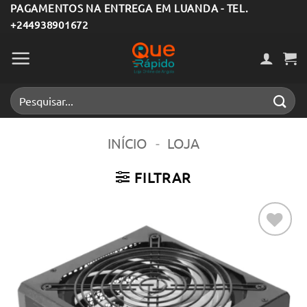
Skip
PAGAMENTOS NA ENTREGA EM LUANDA - TEL.
+244938901672
to
content
Pesquisar
por:
INÍCIO
-
LOJA
FILTRAR
Adicionar
aos meus
desejos