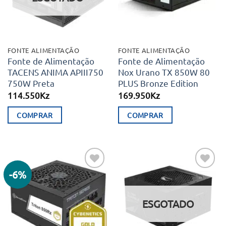
FONTE ALIMENTAÇÃO
FONTE ALIMENTAÇÃO
Fonte de Alimentação
Fonte de Alimentação
TACENS ANIMA APIII750
Nox Urano TX 850W 80
750W Preta
PLUS Bronze Edition
114.550
Kz
169.950
Kz
COMPRAR
COMPRAR
-6%
Adicionar
Adicionar
aos meus
aos meus
desejos
desejos
ESGOTADO