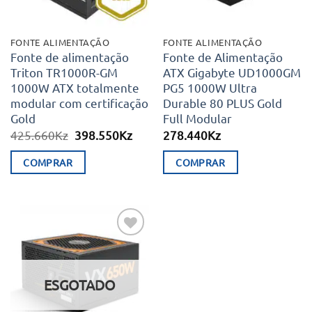
FONTE ALIMENTAÇÃO
FONTE ALIMENTAÇÃO
Fonte de alimentação
Fonte de Alimentação
Triton TR1000R-GM
ATX Gigabyte UD1000GM
1000W ATX totalmente
PG5 1000W Ultra
modular com certificação
Durable 80 PLUS Gold
Gold
Full Modular
O
O
425.660
Kz
398.550
Kz
278.440
Kz
preço
preço
original
atual
COMPRAR
COMPRAR
era:
é:
425.660Kz.
398.550Kz.
Adicionar
aos meus
desejos
ESGOTADO