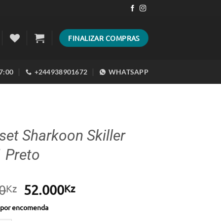
FINALIZAR COMPRAS
17:00
+244938901672
WHATSAPP
et Sharkoon Skiller
 Preto
O
O
0
52.000
Kz
Kz
preço
preço
l por encomenda
original
atual