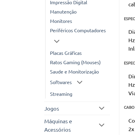
Impressão Digital
ca
Manutenção
ESPEC
Monitores
Periféricos Computadores
Di
Hz
Inl
Placas Gráficas
Ratos Gaming (Mouses)
ESPEC
Saude e Monitorização
Di
Softwares
Hz
Vi
Streaming
CABO
Jogos
Co
Máquinas e
2x
Acessórios