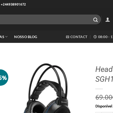
 +244938901672
AS
NOSSO BLOG
CONTACT
08:00 - 
Heads
25%
SGH1
Adicionar
aos meus
desejos
69.00
Disponíve