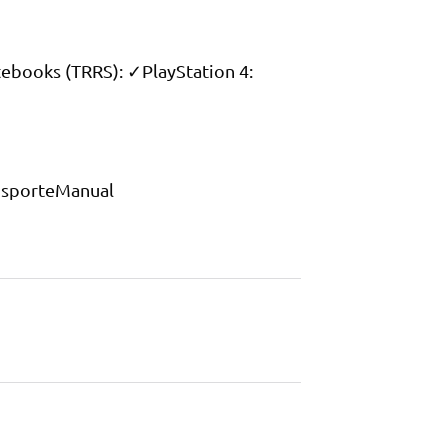
books (TRRS): ✓PlayStation 4:
nsporteManual