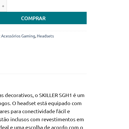
e de Headset Sharkoon Skiller SGH1 Preto
era:
é:
69.000Kz.
52.000Kz.
COMPRAR
:
Acessórios Gaming
,
Headsets
as decorativos, o SKILLER SGH1 é um
jogos. O headset está equipado com
res para conectividade fácil e
 estão inclusos com revestimentos em
ideal e uma escolha de acordo com o