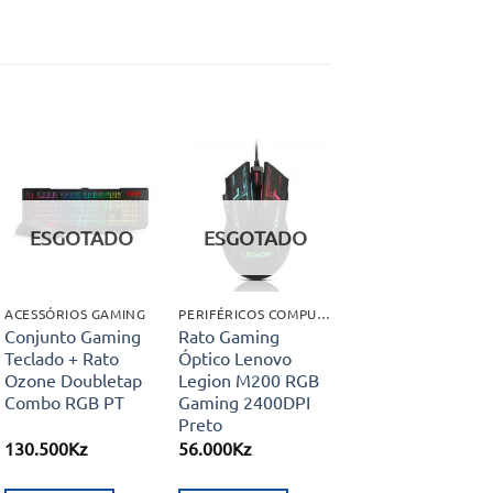
Adicionar
Adicionar
aos meus
aos meus
ESGOTADO
ESGOTADO
desejos
desejos
ACESSÓRIOS GAMING
PERIFÉRICOS COMPUTADORES
Conjunto Gaming
Rato Gaming
Teclado + Rato
Óptico Lenovo
Ozone Doubletap
Legion M200 RGB
Combo RGB PT
Gaming 2400DPI
Preto
130.500
Kz
56.000
Kz