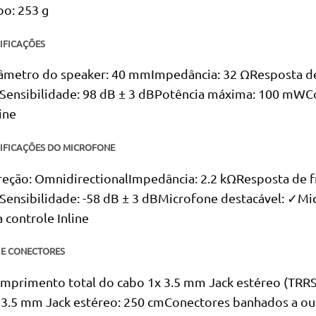
bo: 253 g
IFICAÇÕES
âmetro do speaker: 40 mmImpedância: 32 ΩResposta de 
Sensibilidade: 98 dB ± 3 dBPotência máxima: 100 mWCo
ine
IFICAÇÕES DO MICROFONE
reção: OmnidirectionalImpedância: 2.2 kΩResposta de fr
Sensibilidade: -58 dB ± 3 dBMicrofone destacável: ✓Mi
a controle Inline
 E CONECTORES
mprimento total do cabo 1x 3.5 mm Jack estéreo (TRR
 3.5 mm Jack estéreo: 250 cmConectores banhados a our