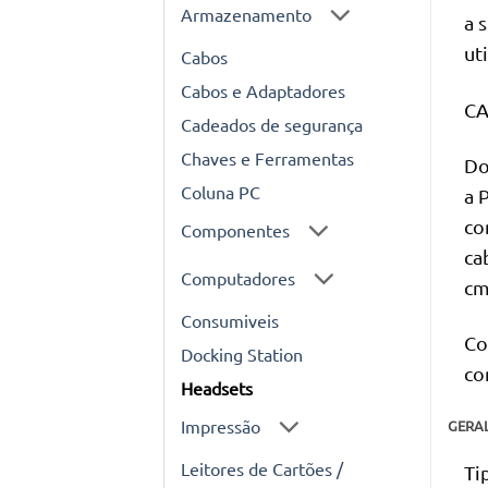
Armazenamento
a 
ut
Cabos
Cabos e Adaptadores
C
Cadeados de segurança
Chaves e Ferramentas
Do
Coluna PC
a 
co
Componentes
ca
Computadores
cm
Consumiveis
Co
Docking Station
co
Headsets
Impressão
GERA
Leitores de Cartões /
Ti