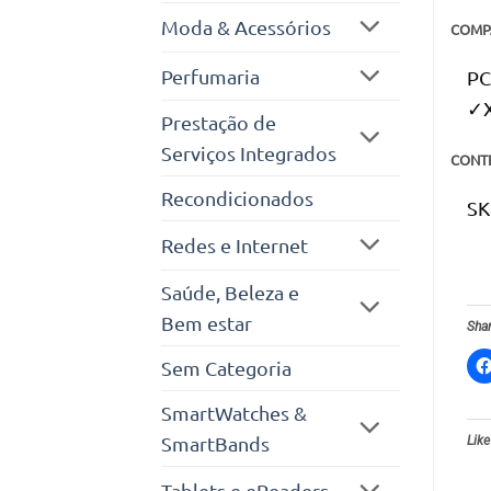
Moda & Acessórios
COMPA
Perfumaria
PC
✓X
Prestação de
Serviços Integrados
CONT
Recondicionados
SK
Redes e Internet
Saúde, Beleza e
Bem estar
Shar
Sem Categoria
SmartWatches &
SmartBands
Like
Tablets e eReaders