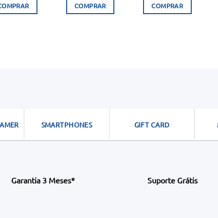
original
atual
COMPRAR
COMPRAR
COMPRAR
era:
é:
104.900Kz.
89.990Kz.
GAMER
SMARTPHONES
GIFT CARD
Garantia 3 Meses*
Suporte Grátis