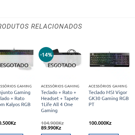
RODUTOS RELACIONADOS
-14%
Adicionar
Adicionar
Adicionar
aos meus
aos meus
aos meus
ESGOTADO
ESGOTADO
desejos
desejos
desejos
SSÓRIOS GAMING
ACESSÓRIOS GAMING
ACESSÓRIOS GAMING
njunto Gaming
Teclado + Rato +
Teclado MSI Vigor
lado + Rato
Headset + Tapete
GK30 Gaming RGB
om Kalyos RGB
1Life All 4 One
PT
Gaming
0.500
Kz
104.900
Kz
100.000
Kz
O
O
89.990
Kz
preço
preço