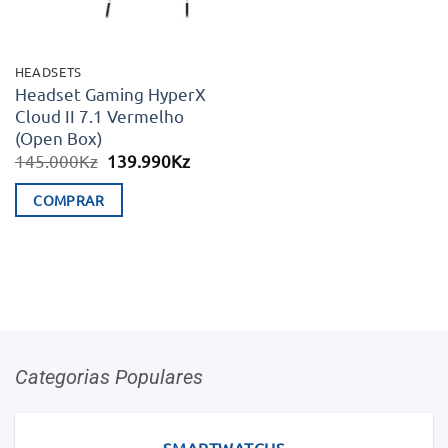
HEADSETS
Headset Gaming HyperX
Cloud II 7.1 Vermelho
(Open Box)
O
O
145.000
Kz
139.990
Kz
preço
preço
original
atual
COMPRAR
era:
é:
145.000Kz.
139.990Kz.
Categorias Populares