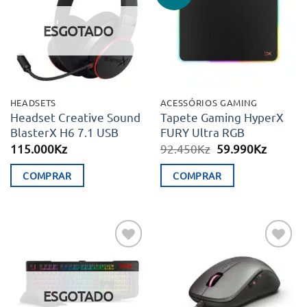
aos meus
aos meus
desejos
desejos
ESGOTADO
HEADSETS
ACESSÓRIOS GAMING
Headset Creative Sound
Tapete Gaming HyperX
BlasterX H6 7.1 USB
FURY Ultra RGB
O
O
115.000
Kz
92.450
Kz
59.990
Kz
preço
preço
original
atual
COMPRAR
COMPRAR
era:
é:
92.450Kz.
59.990K
Adicionar
Adicionar
aos meus
aos meus
desejos
desejos
ESGOTADO