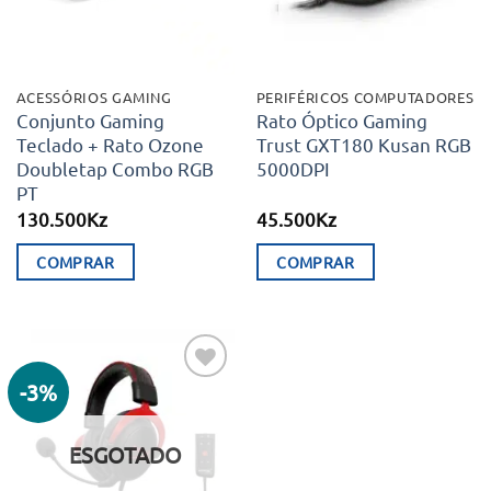
ACESSÓRIOS GAMING
PERIFÉRICOS COMPUTADORES
Conjunto Gaming
Rato Óptico Gaming
Teclado + Rato Ozone
Trust GXT180 Kusan RGB
Doubletap Combo RGB
5000DPI
PT
130.500
Kz
45.500
Kz
COMPRAR
COMPRAR
-3%
Adicionar
aos meus
desejos
ESGOTADO