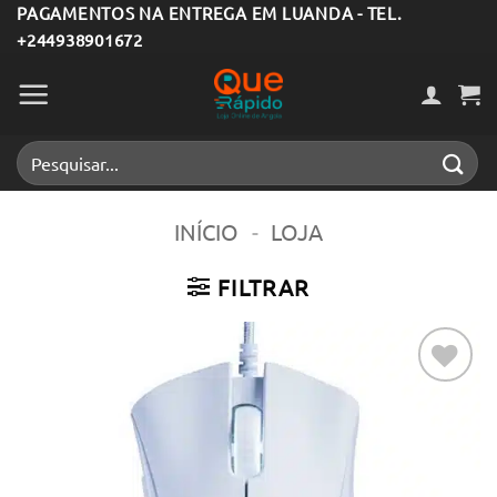
Skip
PAGAMENTOS NA ENTREGA EM LUANDA - TEL.
+244938901672
to
content
Pesquisar
por:
INÍCIO
-
LOJA
FILTRAR
Adicionar
aos meus
desejos