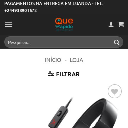
Skip
PAGAMENTOS NA ENTREGA EM LUANDA - TEL.
+244938901672
to
content
Pesquisar
por:
INÍCIO
-
LOJA
FILTRAR
Adicionar
aos meus
desejos