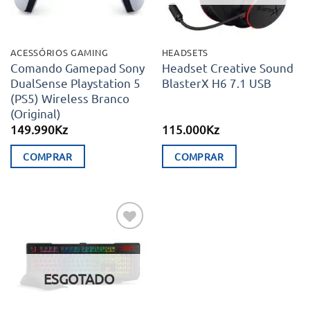
ACESSÓRIOS GAMING
HEADSETS
Comando Gamepad Sony
Headset Creative Sound
DualSense Playstation 5
BlasterX H6 7.1 USB
(PS5) Wireless Branco
(Original)
149.990
Kz
115.000
Kz
COMPRAR
COMPRAR
Adicionar
aos meus
desejos
ESGOTADO