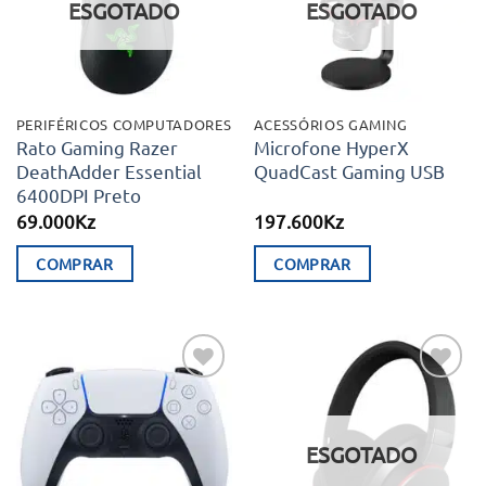
ESGOTADO
ESGOTADO
PERIFÉRICOS COMPUTADORES
ACESSÓRIOS GAMING
Rato Gaming Razer
Microfone HyperX
DeathAdder Essential
QuadCast Gaming USB
6400DPI Preto
69.000
Kz
197.600
Kz
COMPRAR
COMPRAR
Adicionar
Adicionar
aos meus
aos meus
desejos
desejos
ESGOTADO