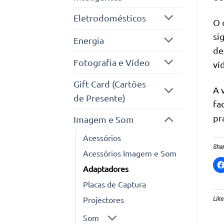
Eletrodomésticos
O 
si
Energia
de
Fotografia e Vídeo
ví
Gift Card (Cartões
A 
de Presente)
fa
prá
Imagem e Som
Acessórios
Shar
Acessórios Imagem e Som
Adaptadores
Placas de Captura
Projectores
Like
Som