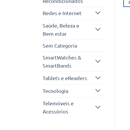
Recondicionados
ori
era
39.
Redes e Internet
Saúde, Beleza e
Bem estar
Sem Categoria
SmartWatches &
SmartBands
Tablets e eReaders
Tecnologia
Telemóveis e
Acessórios