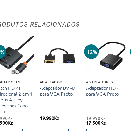
RODUTOS RELACIONADOS
3%
-12%
Adicionar
Adicionar
Adicionar
aos meus
aos meus
aos meus
desejos
desejos
desejos
APTADORES
ADAPTADORES
ADAPTADORES
itch HDMI
Adaptador DVI-D
Adaptador HDMI
irecional 2 em 1
para VGA Preto
para VGA Preto
seus AirJoy
ries com Cabo
 1m
.990
Kz
19.990
Kz
19.990
Kz
O
O
O
.990
Kz
17.500
Kz
eço
preço
preço
preço