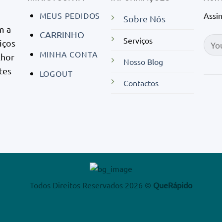
MEUS PEDIDOS
Assi
Sobre Nós
m a
CARRINHO
Serviços
iços
MINHA CONTA
lhor
Nosso Blog
tes
LOGOUT
Contactos
Todos Direitos Reservados 2026 ©
QueRápido