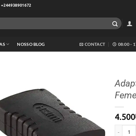
 +244938901672
AS
NOSSO BLOG
CONTACT
08:00 - 
Adap
Feme
Adicionar
aos meus
desejos
4.500
Quantida