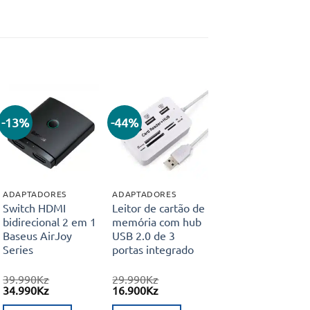
-13%
-44%
Adicionar
Adicionar
aos meus
aos meus
desejos
desejos
ADAPTADORES
ADAPTADORES
Switch HDMI
Leitor de cartão de
bidirecional 2 em 1
memória com hub
Baseus AirJoy
USB 2.0 de 3
Series
portas integrado
39.990
Kz
29.990
Kz
O
O
O
O
34.990
Kz
16.900
Kz
preço
preço
preço
preço