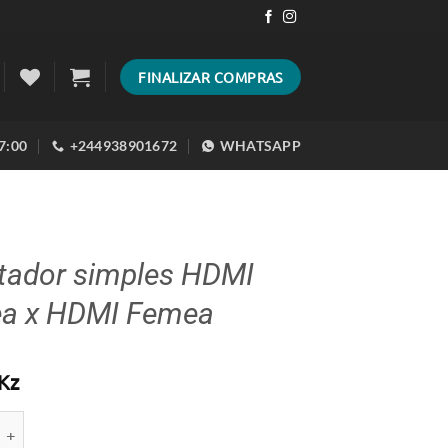
FINALIZAR COMPRAS
17:00
+244938901672
WHATSAPP
tador simples HDMI
a x HDMI Femea
Kz
de de Adaptador simples HDMI Femea x HDMI Femea