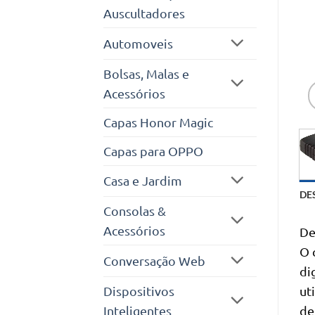
Auscultadores
Automoveis
Bolsas, Malas e
Acessórios
Capas Honor Magic
Capas para OPPO
Casa e Jardim
DE
Consolas &
Acessórios
De
O 
Conversação Web
di
Dispositivos
ut
Inteligentes
de