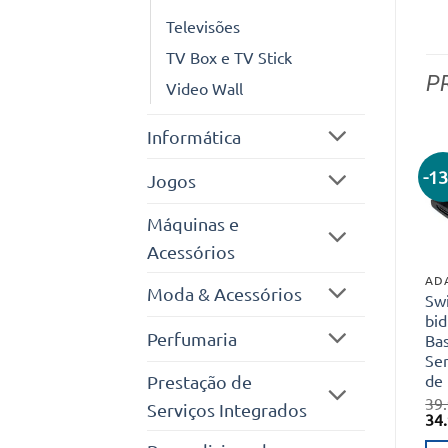
Televisões
TV Box e TV Stick
P
Video Wall
Informática
-1
Jogos
Máquinas e
Acessórios
AD
Moda & Acessórios
Sw
bid
Perfumaria
Ba
Se
de
Prestação de
39
Serviços Integrados
O
34
pr