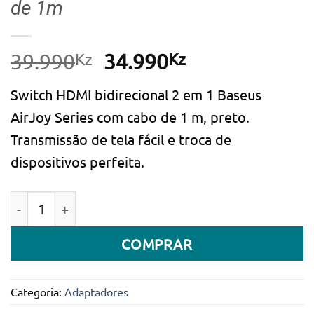
de 1m
Kz
O
Kz
O
39.990
34.990
preço
preço
Switch HDMI bidirecional 2 em 1 Baseus
original
atual
AirJoy Series com cabo de 1 m, preto.
era:
é:
Transmissão de tela fácil e troca de
39.990Kz.
34.990Kz.
dispositivos perfeita.
Quantidade de Switch HDMI bidirecional 2 em 1 Base
COMPRAR
Categoria:
Adaptadores