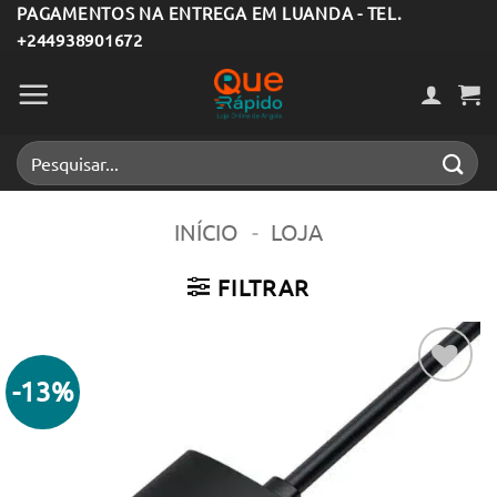
Skip
PAGAMENTOS NA ENTREGA EM LUANDA - TEL.
+244938901672
to
content
Pesquisar
por:
INÍCIO
-
LOJA
FILTRAR
-13%
Adicionar
aos meus
desejos