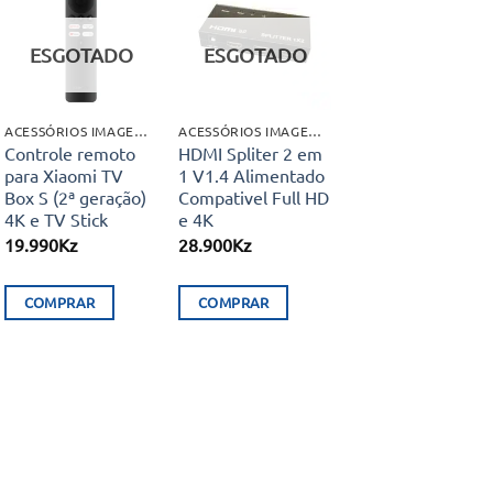
Adicionar
Adicionar
aos meus
aos meus
ESGOTADO
ESGOTADO
desejos
desejos
ACESSÓRIOS IMAGEM E SOM
ACESSÓRIOS IMAGEM E SOM
Controle remoto
HDMI Spliter 2 em
para Xiaomi TV
1 V1.4 Alimentado
Box S (2ª geração)
Compativel Full HD
4K e TV Stick
e 4K
19.990
Kz
28.900
Kz
COMPRAR
COMPRAR