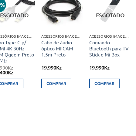
5%
Adicionar
Adicionar
Adicionar
aos meus
aos meus
aos meus
ESGOTADO
ESGOTADO
desejos
desejos
desejos
ACESSÓRIOS IMAGEM E SOM
ACESSÓRIOS IMAGEM E SOM
ACESSÓRIOS IMAGEM E SOM
bo Type-C p/
Cabo de áudio
Comando
MI 4K 30Hz
óptico MIICAM
Bluetooth para TV
M Qgeem Preto
1.5m Preto
Stick e Mi Box
1Mtr
.990
Kz
19.990
Kz
19.990
Kz
O
.400
Kz
eço
preço
ginal
atual
COMPRAR
COMPRAR
COMPRAR
:
é:
990Kz.
22.400Kz.