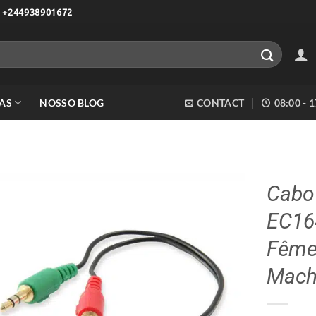
 +244938901672
AS
NOSSO BLOG
CONTACT
08:00 - 
Cabo 
EC16
Adicionar
aos meus
Fême
desejos
Mach