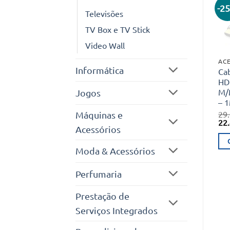
-2
Televisões
TV Box e TV Stick
Video Wall
Informática
Ca
HD
M/
Jogos
– 
29
Máquinas e
O
22
Acessórios
pr
ori
era
Moda & Acessórios
29.
Perfumaria
Prestação de
Serviços Integrados