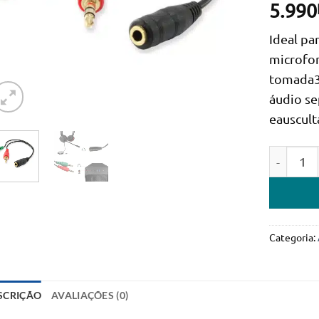
5.990
Ideal pa
microfo
tomada3
áudio se
eauscult
Quantida
Categoria:
SCRIÇÃO
AVALIAÇÕES (0)