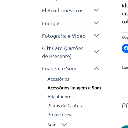
Id
Eletrodomésticos
di
co
Energia
Fotografia e Vídeo
Shar
Gift Card (Cartões
de Presente)
Imagem e Som
Like
Acessórios
Acessórios Imagem e Som
Adaptadores
P
Placas de Captura
Projectores
Som