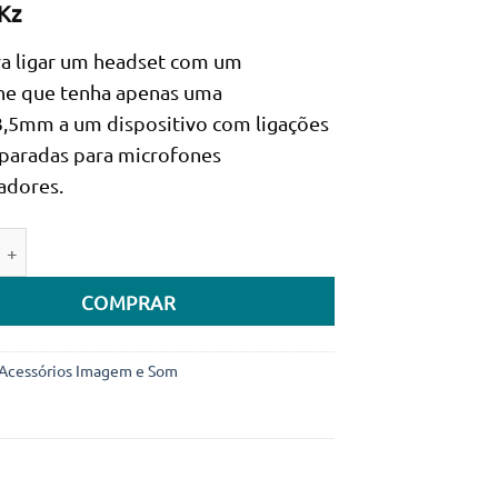
Kz
ra ligar um headset com um
ne que tenha apenas uma
,5mm a um dispositivo com ligações
paradas para microfones
adores.
de de Cabo Audio Splitter Ewent EC1642 1xJack 3.5mm Fêmea
COMPRAR
Acessórios Imagem e Som