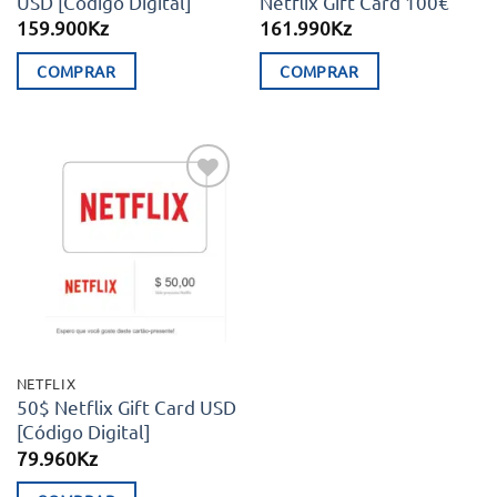
USD [Código Digital]
Netflix Gift Card 100€
159.900
Kz
161.990
Kz
COMPRAR
COMPRAR
Adicionar
aos meus
desejos
NETFLIX
50$ Netflix Gift Card USD
[Código Digital]
79.960
Kz