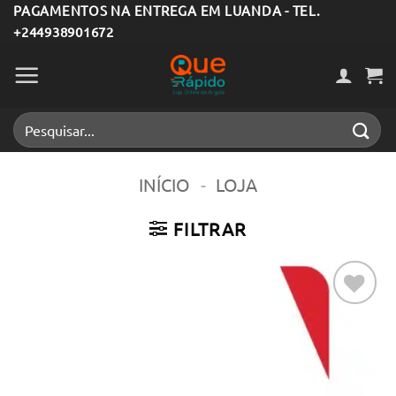
Skip
PAGAMENTOS NA ENTREGA EM LUANDA - TEL.
+244938901672
to
content
Pesquisar
por:
INÍCIO
-
LOJA
FILTRAR
Adicionar
aos meus
desejos