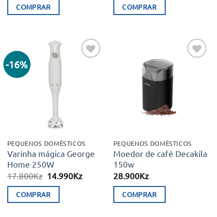
COMPRAR
COMPRAR
-16%
Adicionar
Adicionar
aos meus
aos meus
desejos
desejos
PEQUENOS DOMÉSTICOS
PEQUENOS DOMÉSTICOS
Varinha mágica George
Moedor de café Decakila
Home 250W
150w
O
O
17.800
Kz
14.990
Kz
28.900
Kz
preço
preço
original
atual
COMPRAR
COMPRAR
era:
é:
17.800Kz.
14.990Kz.