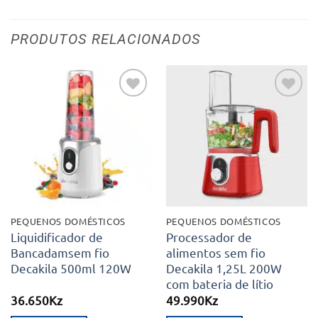
PRODUTOS RELACIONADOS
Adicionar
Adicionar
aos meus
aos meus
desejos
desejos
PEQUENOS DOMÉSTICOS
PEQUENOS DOMÉSTICOS
Liquidificador de
Processador de
Bancadamsem fio
alimentos sem fio
Decakila 500ml 120W
Decakila 1,25L 200W
com bateria de lítio
36.650
Kz
49.990
Kz