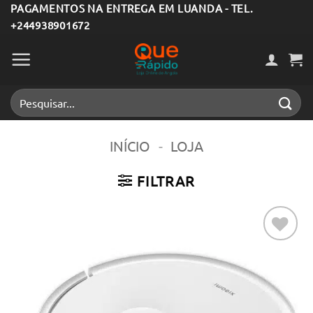
Skip
PAGAMENTOS NA ENTREGA EM LUANDA - TEL.
+244938901672
to
content
Pesquisar
por:
INÍCIO
-
LOJA
FILTRAR
Adicionar
aos meus
desejos