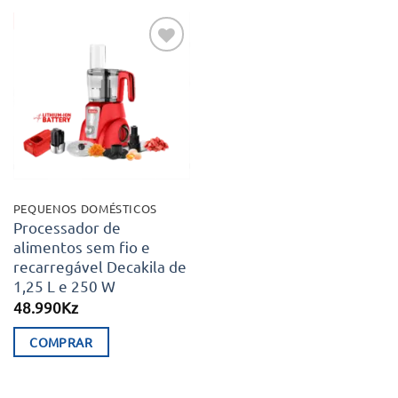
Adicionar
aos meus
desejos
PEQUENOS DOMÉSTICOS
Processador de
alimentos sem fio e
recarregável Decakila de
1,25 L e 250 W
48.990
Kz
COMPRAR