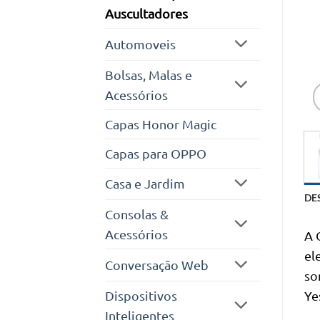
Auscultadores
Automoveis
Bolsas, Malas e
Acessórios
Capas Honor Magic
Capas para OPPO
Casa e Jardim
DE
Consolas &
Acessórios
A 
el
Conversação Web
so
Dispositivos
Ye
Inteligentes