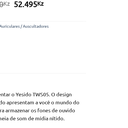
O
O
0
52.495
Kz
Kz
preço
preço
original
atual
era:
é:
Auriculares / Auscultadores
99.990Kz.
52.495Kz.
entar o Yesido TWS05. O design
ado apresentam a você o mundo do
ara armazenar os fones de ouvido
meia de som de mídia nítido.