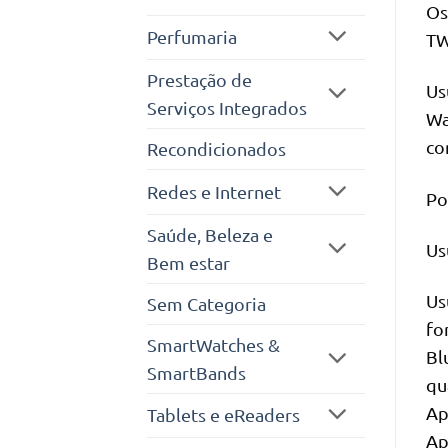
Os
Perfumaria
TW
Prestação de
Us
Serviços Integrados
Wa
co
Recondicionados
Redes e Internet
Po
Saúde, Beleza e
Us
Bem estar
Us
Sem Categoria
fo
SmartWatches &
Bl
SmartBands
qu
Ap
Tablets e eReaders
Ap