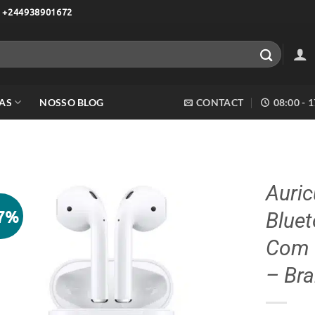
 +244938901672
AS
NOSSO BLOG
CONTACT
08:00 - 
Auric
47%
Blue
Adicionar
aos meus
Com 
desejos
– Br