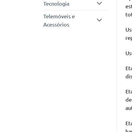
Tecnologia
es
to
Telemóveis e
Acessórios
Us
re
Us
Et
di
Et
de
au
Et
ha