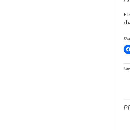
Et
ch
Shar
Like
P