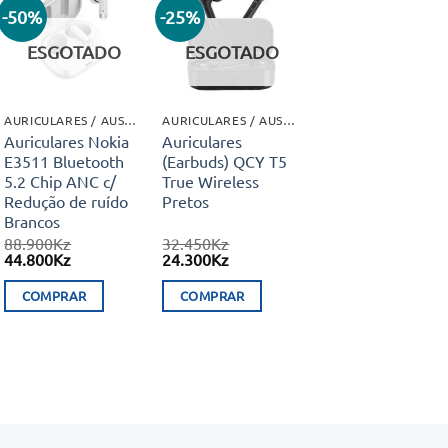
-50%
-25%
Adicionar
Adicionar
aos meus
aos meus
ESGOTADO
ESGOTADO
desejos
desejos
AURICULARES / AUSCULTADORES
AURICULARES / AUSCULTADORES
Auriculares Nokia
Auriculares
E3511 Bluetooth
(Earbuds) QCY T5
5.2 Chip ANC c/
True Wireless
Redução de ruído
Pretos
Brancos
88.900
Kz
32.450
Kz
O
O
O
O
44.800
Kz
24.300
Kz
preço
preço
preço
preço
original
atual
original
atual
COMPRAR
COMPRAR
era:
é:
era:
é:
88.900Kz.
44.800Kz.
32.450Kz.
24.300Kz.