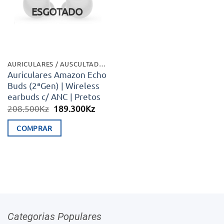
desejos
ESGOTADO
AURICULARES / AUSCULTADORES
Auriculares Amazon Echo
Buds (2ªGen) | Wireless
earbuds c/ ANC | Pretos
O
O
208.500
Kz
189.300
Kz
preço
preço
original
atual
COMPRAR
era:
é:
208.500Kz.
189.300Kz.
Categorias Populares