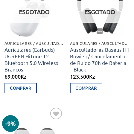
aos meus
aos meus
desejos
desejos
ESGOTADO
ESGOTADO
AURICULARES / AUSCULTADORES
AURICULARES / AUSCULTADORES
Auriculares (Earbuds)
Auscultadores Baseus H1
UGREEN HiTune T2
Bowie c/ Cancelamento
Bluetooth 5.0 Wireless
de Ruido 70h de Bateria
Brancos
– Black
69.000
Kz
123.500
Kz
COMPRAR
COMPRAR
-9%
Adicionar
aos meus