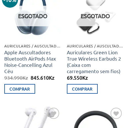
Adicionar
Adicionar
aos meus
aos meus
desejos
desejos
ESGOTADO
ESGOTADO
AURICULARES / AUSCULTADORES
AURICULARES / AUSCULTADORES
Apple Auscultadores
Auriculares Green Lion
Bluetooth AirPods Max
True Wireless Earbuds 2
Noise-Cancelling Azul
(Caixa com
Céu
carregamento sem fios)
O
O
934.990
Kz
845.610
Kz
69.550
Kz
preço
preço
original
atual
COMPRAR
COMPRAR
era:
é:
934.990Kz.
845.610Kz.
Adicionar
Adicionar