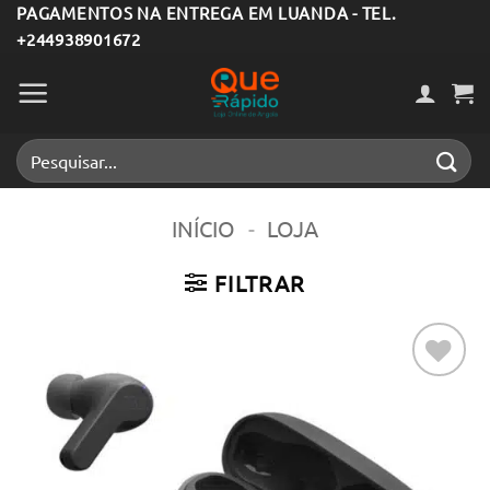
Skip
PAGAMENTOS NA ENTREGA EM LUANDA - TEL.
+244938901672
to
content
Pesquisar
por:
INÍCIO
-
LOJA
FILTRAR
Adicionar
aos meus
desejos