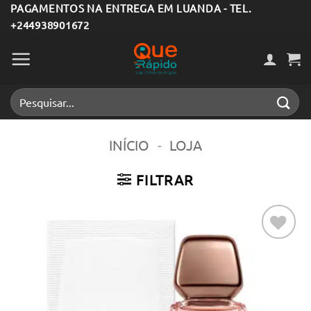
Skip
PAGAMENTOS NA ENTREGA EM LUANDA - TEL.
+244938901672
to
content
Pesquisar
por:
INÍCIO
-
LOJA
FILTRAR
Adicionar
aos meus
desejos