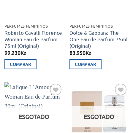
PERFUMES FEMININOS
PERFUMES FEMININOS
Roberto Cavalli Florence
Dolce & Gabbana The
Woman Eau de Parfum
One Eau de Parfum 75ml
75ml (Original)
(Original)
99.230
Kz
83.950
Kz
COMPRAR
COMPRAR
Adicionar
Adicionar
aos meus
aos meus
desejos
desejos
ESGOTADO
ESGOTADO