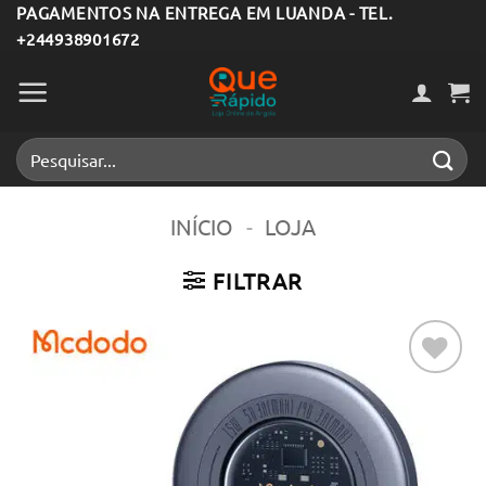
Skip
PAGAMENTOS NA ENTREGA EM LUANDA - TEL.
+244938901672
to
content
Pesquisar
por:
INÍCIO
-
LOJA
FILTRAR
Adicionar
aos meus
desejos