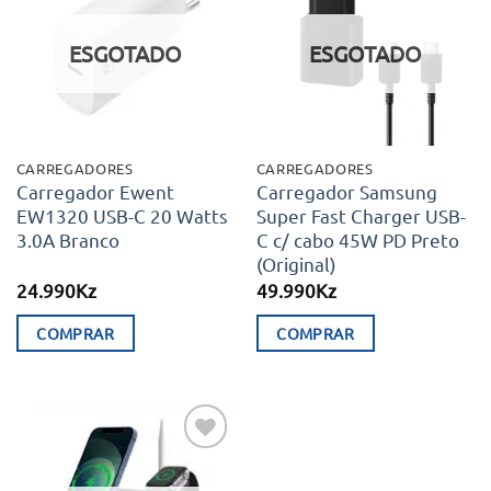
aos meus
aos meus
desejos
desejos
ESGOTADO
ESGOTADO
CARREGADORES
CARREGADORES
Carregador Ewent
Carregador Samsung
EW1320 USB-C 20 Watts
Super Fast Charger USB-
3.0A Branco
C c/ cabo 45W PD Preto
(Original)
24.990
Kz
49.990
Kz
COMPRAR
COMPRAR
Adicionar
aos meus