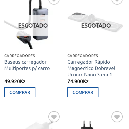
Adicionar
Adicionar
aos meus
aos meus
desejos
desejos
ESGOTADO
ESGOTADO
CARREGADORES
CARREGADORES
Baseus carregador
Carregador Rápido
Multiportas p/ carro
Magnectico Dobravel
Ucomx Nano 3 em 1
49.920
Kz
74.900
Kz
COMPRAR
COMPRAR
Adicionar
Adicionar