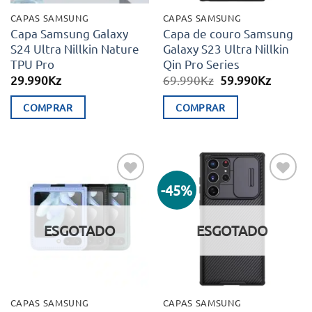
CAPAS SAMSUNG
CAPAS SAMSUNG
Capa Samsung Galaxy
Capa de couro Samsung
S24 Ultra Nillkin Nature
Galaxy S23 Ultra Nillkin
TPU Pro
Qin Pro Series
O
O
29.990
Kz
69.990
Kz
59.990
Kz
preço
preço
original
atual
COMPRAR
COMPRAR
era:
é:
69.990Kz.
59.990K
-45%
Adicionar
Adicionar
aos meus
aos meus
desejos
desejos
ESGOTADO
ESGOTADO
CAPAS SAMSUNG
CAPAS SAMSUNG