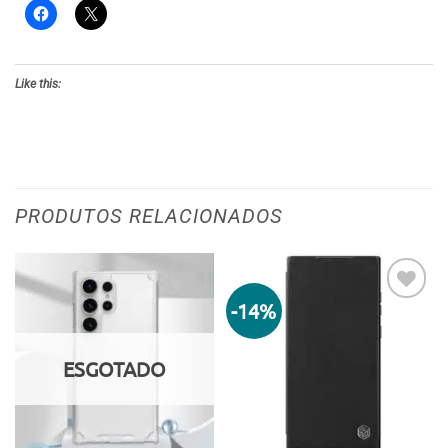
Like this:
PRODUTOS RELACIONADOS
-14%
Adicionar
Adicionar
aos meus
aos meus
desejos
desejos
ESGOTADO