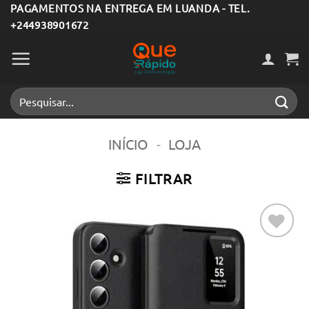
Skip
PAGAMENTOS NA ENTREGA EM LUANDA - TEL.
+244938901672
to
content
Pesquisar
por:
INÍCIO
-
LOJA
FILTRAR
Adicionar
aos meus
desejos