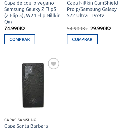
Capa de couro vegano
Capa Nillkin CamShield
Samsung Galaxy Z Flip5
Pro p/Samsung Galaxy
(Z Flip 5), W24 Flip Nillkin
S22 Ultra – Preta
Qin
O
O
74.990
Kz
54.900
Kz
29.990
Kz
preço
preço
original
atual
COMPRAR
COMPRAR
era:
é:
54.900Kz.
29.990K
Adicionar
aos meus
desejos
CAPAS SAMSUNG
Capa Santa Barbara