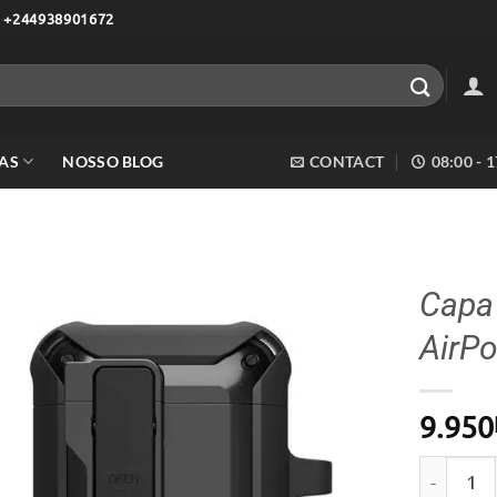
 +244938901672
AS
NOSSO BLOG
CONTACT
08:00 - 
Capa 
AirPo
Adicionar
aos meus
desejos
9.950
Quantidad