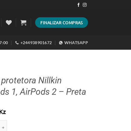
FINALIZAR COMPRAS
17:00
+244938901672
WHATSAPP
protetora Nillkin
ds 1, AirPods 2 – Preta
Kz
e de Capa protetora Nillkin AirPods 1, AirPods 2 - Preta