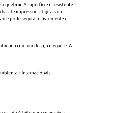
ão quebrar. A superfície é resistente
nchas de impressões digitais ou
você pode segurá-lo livremente e
mbinada com um design elegante. A
ambientais internacionais.
o estojo é feito para se encaixar