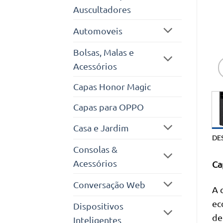
Auscultadores
Automoveis
Bolsas, Malas e
Acessórios
Capas Honor Magic
Capas para OPPO
Casa e Jardim
DE
Consolas &
Acessórios
Ca
Conversação Web
A 
ec
Dispositivos
de
Inteligentes