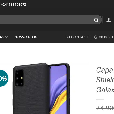
 +244938901672
AS
NOSSO BLOG
CONTACT
08:00 - 
Capa 
60%
Shie
Adicionar
aos meus
Gala
desejos
24.90