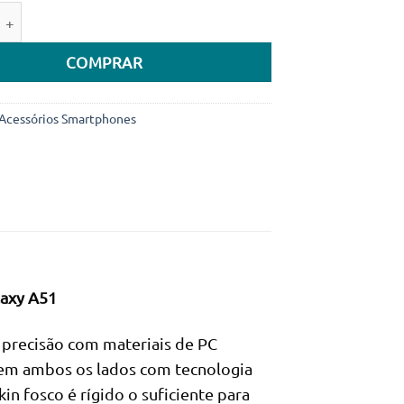
preço
preço
e de Capa Nillkin Super Frosted Shield Matte para Samsung G
original
atual
era:
é:
COMPRAR
24.900Kz.
9.900Kz.
Acessórios Smartphones
alaxy A51
ta precisão com materiais de PC
 em ambos os lados com tecnologia
in fosco é rígido o suficiente para