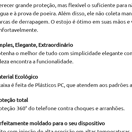
erecer grande proteção, mas flexível o suficiente para n
água e à prova de poeira. Além disso, ele não coleta ma
rcas de derrapagem. O estojo é ótimo em suas mãos e 
nfortavelmente.
mples, Elegante, Extraordinário
tenha o melhor de tudo com simplicidade elegante co
leza encontra a funcionalidade.
terial Ecológico
caixa é feita de Plásticos PC, que atendem aos padrões 
oteção total
oteção 360° do telefone contra choques e arranhões.
rfeitamente moldado para o seu dispositivo
ito com injeção de alta precisão em altas temperaturas, 