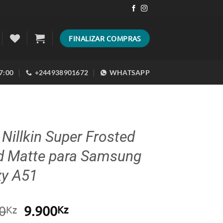
FINALIZAR COMPRAS
17:00
+244938901672
WHATSAPP
Nillkin Super Frosted
ld Matte para Samsung
xy A51
O
O
0
9.900
Kz
Kz