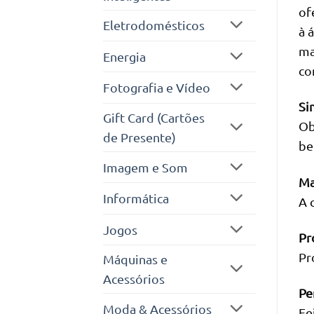
of
Eletrodomésticos
à 
ma
Energia
co
Fotografia e Vídeo
Si
Gift Card (Cartões
Ob
de Presente)
be
Imagem e Som
Ma
Informática
A 
Jogos
Pr
Pr
Máquinas e
Acessórios
Pe
Moda & Acessórios
Fe