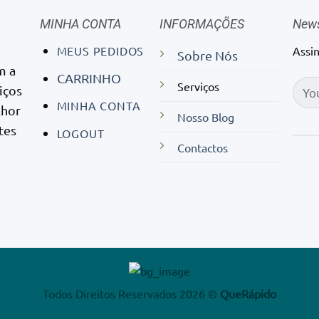
MINHA CONTA
INFORMAÇÕES
News
MEUS PEDIDOS
Assi
Sobre Nós
m a
CARRINHO
Serviços
iços
MINHA CONTA
lhor
Nosso Blog
tes
LOGOUT
Contactos
Todos Direitos Reservados 2026 ©
QueRápido