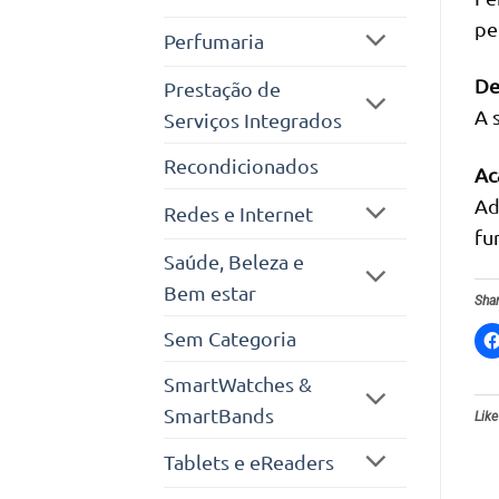
pe
Perfumaria
De
Prestação de
A 
Serviços Integrados
Recondicionados
Ac
Ad
Redes e Internet
fu
Saúde, Beleza e
Bem estar
Shar
Sem Categoria
SmartWatches &
SmartBands
Like
Tablets e eReaders