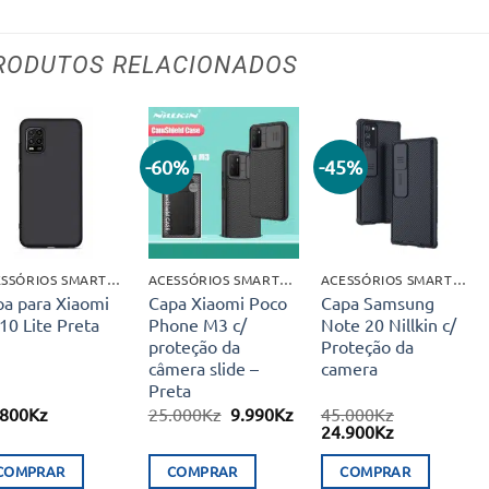
RODUTOS RELACIONADOS
-60%
-45%
Adicionar
Adicionar
Adicionar
aos meus
aos meus
aos meus
desejos
desejos
desejos
ACESSÓRIOS SMARTPHONES
ACESSÓRIOS SMARTPHONES
ACESSÓRIOS SMARTPHONES
pa para Xiaomi
Capa Xiaomi Poco
Capa Samsung
10 Lite Preta
Phone M3 c/
Note 20 Nillkin c/
proteção da
Proteção da
câmera slide –
camera
Preta
O
O
.800
Kz
25.000
Kz
9.990
Kz
45.000
Kz
preço
preço
O
O
24.900
Kz
original
atual
preço
preço
era:
é:
original
atual
COMPRAR
COMPRAR
COMPRAR
25.000Kz.
9.990Kz.
era:
é: