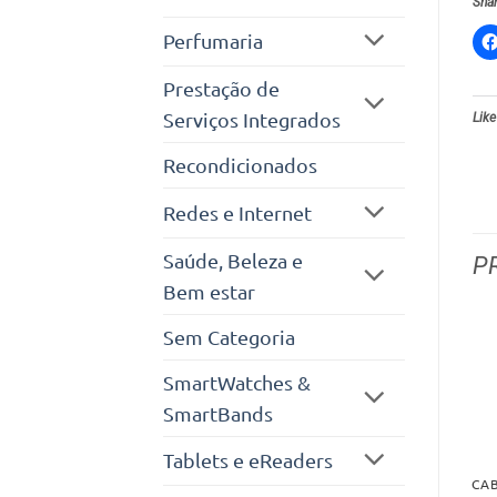
Shar
Perfumaria
Prestação de
Serviços Integrados
Like
Recondicionados
Redes e Internet
Saúde, Beleza e
P
Bem estar
Sem Categoria
SmartWatches &
SmartBands
Tablets e eReaders
CAB