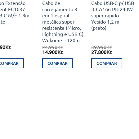
bo Extensão
Cabo de
Cabo USB-C p/ USB
ent EC1037
carregamento 3
-CCA166 PD 240W
B-C M/F 1.8m
em 1 espiral
super rápido
eto
metálica super
Yesido 1,2 m
resistente (Micro,
(preto)
Lightning e USB C)
Wekome – 120m
990
Kz
24.990
Kz
39.990
Kz
O
O
O
O
14.900
Kz
27.800
Kz
preço
preço
preço
preço
original
atual
original
atual
COMPRAR
COMPRAR
COMPRAR
era:
é:
era:
é:
24.990Kz.
14.900Kz.
39.990Kz.
27.800Kz.