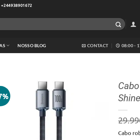
 +244938901672
AS
NOSSO BLOG
CONTACT
08:00 - 
Cabo
17%
Shin
Adicionar
aos meus
desejos
29.99
Cabo rob