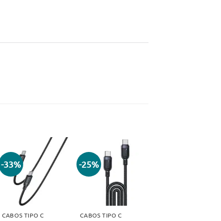
-33%
-25%
Adicionar
Adicionar
aos meus
aos meus
desejos
desejos
CABOS TIPO C
CABOS TIPO C