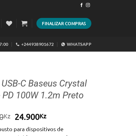
FINALIZAR COMPRAS
17:00
+244938901672
WHATSAPP
 USB-C Baseus Crystal
e PD 100W 1.2m Preto
O
O
0
24.900
Kz
Kz
preço
preço
usto para dispositivos de
original
atual