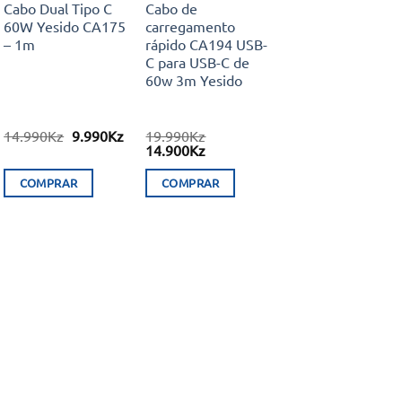
Cabo Dual Tipo C
Cabo de
60W Yesido CA175
carregamento
– 1m
rápido CA194 USB-
C para USB-C de
60w 3m Yesido
O
O
14.990
Kz
9.990
Kz
19.990
Kz
preço
preço
O
O
14.900
Kz
original
atual
preço
preço
era:
é:
original
atual
COMPRAR
COMPRAR
14.990Kz.
9.990Kz.
era:
é:
19.990Kz.
14.900Kz.
This
product
has
multiple
variants.
The
options
may
be