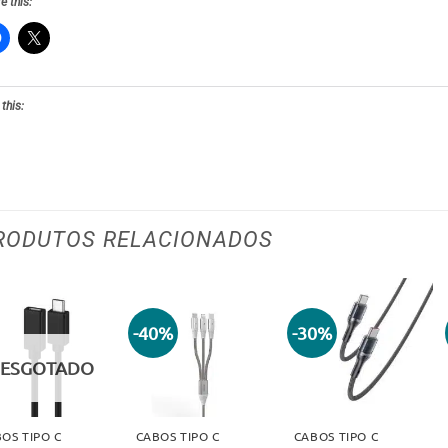
e this:
 this:
RODUTOS RELACIONADOS
-40%
-30%
Adicionar
Adicionar
Adicionar
aos meus
aos meus
aos meus
ESGOTADO
desejos
desejos
desejos
OS TIPO C
CABOS TIPO C
CABOS TIPO C