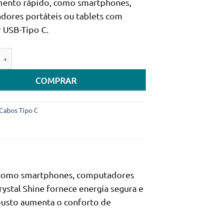
mento rápido, como smartphones,
era:
é:
dores portáteis ou tablets com
29.990Kz.
24.900Kz.
 USB-Tipo C.
e de Cabo USB-C Baseus Crystal Shine PD 100W 1.2m Preto
COMPRAR
Cabos Tipo C
, como smartphones, computadores
ystal Shine fornece energia segura e
obusto aumenta o conforto de