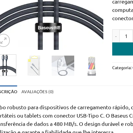
carrega
computa
conector
Quantidad
Categoria:
SCRIÇÃO
AVALIAÇÕES (0)
bo robusto para dispositivos de carregamento rápido
rtáteis ou tablets com conector USB-Tipo C. O Baseus Cr
ansferência de dados a 480 MB/s. O design durável e r
ilização e garante a fiabilidade que lhe interessa.