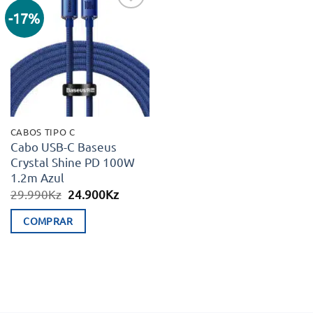
-17%
Adicionar
aos meus
desejos
CABOS TIPO C
Cabo USB-C Baseus
Crystal Shine PD 100W
1.2m Azul
O
O
29.990
Kz
24.900
Kz
preço
preço
original
atual
COMPRAR
era:
é:
29.990Kz.
24.900Kz.