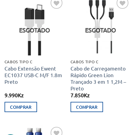
Adicionar
Adicionar
aos meus
aos meus
desejos
desejos
ESGOTADO
ESGOTADO
CABOS TIPO C
CABOS TIPO C
Cabo Extensão Ewent
Cabo de Carregamento
EC1037 USB-C M/F 1.8m
Rápido Green Lion
Preto
Trançado 3 em 1 1,2M –
Preto
9.990
Kz
7.850
Kz
COMPRAR
COMPRAR