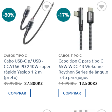
-30%
-17%
Adicionar
Adicionar
aos meus
aos meus
desejos
desejos
CABOS TIPO C
CABOS TIPO C
Cabo USB-C p/ USB -
Cabo tipo C para tipo C
CCA166 PD 240W super
65W WDC-43 Wekome
rápido Yesido 1,2 m
Raython Series de ângulo
(preto)
reto para jogos
O
O
O
O
39.990
Kz
27.800
Kz
14.990
Kz
12.500
Kz
preço
preço
preço
preço
original
atual
original
atual
COMPRAR
COMPRAR
era:
é:
era:
é:
39.990Kz.
27.800Kz.
14.990Kz.
12.500K