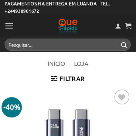
Skip
PAGAMENTOS NA ENTREGA EM LUANDA - TEL.
+244938901672
to
content
Pesquisar
por:
INÍCIO
-
LOJA
FILTRAR
-40%
Adicionar
aos meus
desejos