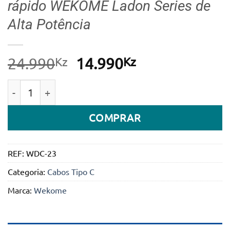
rápido WEKOME Ladon Series de
Alta Potência
Kz
O
Kz
O
24.990
14.990
preço
preço
Quantidade de Cabo Tipo C para Tipo C de 240w par
original
atual
era:
é:
COMPRAR
24.990Kz.
14.990Kz.
REF:
WDC-23
Categoria:
Cabos Tipo C
Marca:
Wekome