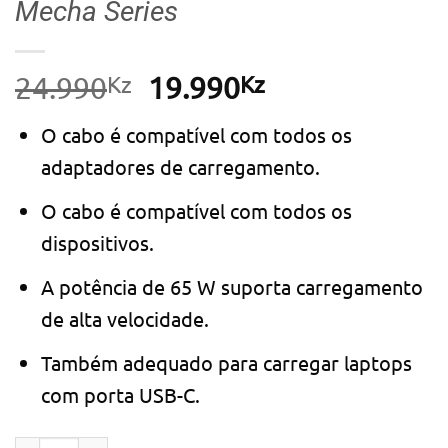
Mecha Series
Kz
O
Kz
O
24.990
19.990
preço
preço
O cabo é compatível com todos os
original
atual
adaptadores de carregamento.
era:
é:
24.990Kz.
19.990Kz.
O cabo é compatível com todos os
dispositivos.
A potência de 65 W suporta carregamento
de alta velocidade.
Também adequado para carregar laptops
com porta USB-C.