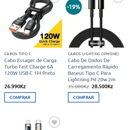
-19%
Adicionar
Adicionar
aos meus
aos meus
desejos
desejos
CABOS TIPO C
CABOS LIGHTING (IPHONE)
Cabo Essager de Carga
Cabo De Dados De
Turbo Fast Charge 6A
Carregamento Rápido
120W USB-C 1M Preto
Baseus Tipo C Para
Lightning Pd 20w 2m
O
O
26.990
Kz
35.000
Kz
28.500
Kz
preço
preço
original
atual
COMPRAR
COMPRAR
era:
é:
35.000Kz.
28.500K