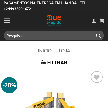
Skip
PAGAMENTOS NA ENTREGA EM LUANDA - TEL.
+244938901672
to
content
Pesquisar
por:
INÍCIO
-
LOJA
FILTRAR
-20%
Adicionar
aos meus
desejos