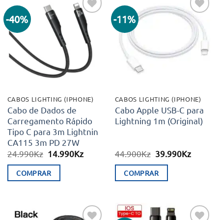
-40%
-11%
Adicionar
Adicionar
aos meus
aos meus
desejos
desejos
CABOS LIGHTING (IPHONE)
CABOS LIGHTING (IPHONE)
Cabo de Dados de
Cabo Apple USB-C para
Carregamento Rápido
Lightning 1m (Original)
Tipo C para 3m Lightnin
CA115 3m PD 27W
O
O
O
O
24.990
Kz
14.990
Kz
44.900
Kz
39.990
Kz
preço
preço
preço
preço
original
atual
original
atual
COMPRAR
COMPRAR
era:
é:
era:
é:
24.990Kz.
14.990Kz.
44.900Kz.
39.990K