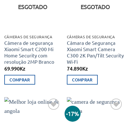
desejos
desejos
ESGOTADO
ESGOTADO
CÂMERAS DE SEGURANÇA
CÂMERAS DE SEGURANÇA
Câmera de segurança
Câmara de Segurança
Xiaomi Smart C200 Mi
Xiaomi Smart Camera
Home Security com
C300 2K Pan/Tilt Security
resolução 2MP Branco
Wi-Fi
69.990
Kz
74.890
Kz
COMPRAR
COMPRAR
-17%
Adicionar
Adicionar
aos meus
aos meus
desejos
desejos