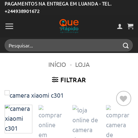
Skip
PAGAMENTOS NA ENTREGA EM LUANDA - TEL.
+244938901672
to
content
Pesquisar
por:
INÍCIO
-
LOJA
FILTRAR
Adicionar
aos meus
desejos