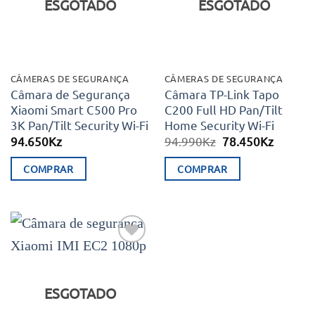
ESGOTADO
ESGOTADO
CÂMERAS DE SEGURANÇA
CÂMERAS DE SEGURANÇA
Câmara de Segurança
Câmara TP-Link Tapo
Xiaomi Smart C500 Pro
C200 Full HD Pan/Tilt
3K Pan/Tilt Security Wi-Fi
Home Security Wi-Fi
O
O
94.650
Kz
94.990
Kz
78.450
Kz
preço
preço
original
atual
COMPRAR
COMPRAR
era:
é:
94.990Kz.
78.450K
Adicionar
aos meus
desejos
ESGOTADO