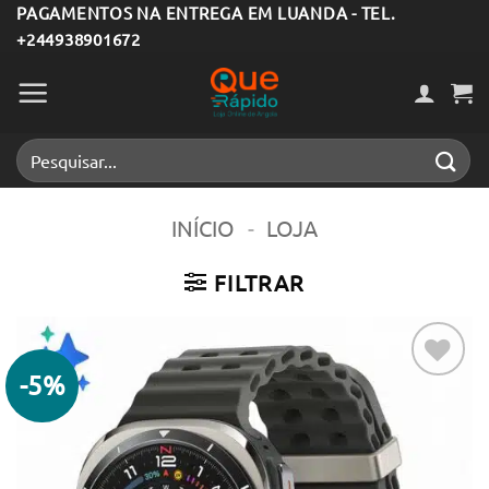
Skip
PAGAMENTOS NA ENTREGA EM LUANDA - TEL.
+244938901672
to
content
Pesquisar
por:
INÍCIO
-
LOJA
FILTRAR
-5%
Adicionar
aos meus
desejos