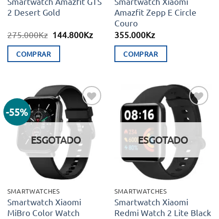
Smartwatch Amazfit GTS
Smartwatch Xiaomi
2 Desert Gold
Amazfit Zepp E Circle
Couro
O
O
275.000
Kz
144.800
Kz
355.000
Kz
preço
preço
original
atual
COMPRAR
COMPRAR
era:
é:
275.000Kz.
144.800Kz.
-55%
Adicionar
Adicionar
aos meus
aos meus
desejos
desejos
ESGOTADO
ESGOTADO
SMARTWATCHES
SMARTWATCHES
Smartwatch Xiaomi
Smartwatch Xiaomi
MiBro Color Watch
Redmi Watch 2 Lite Black