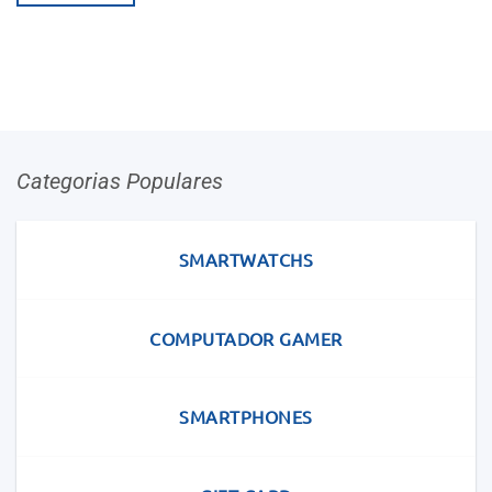
105.000Kz.
79.200Kz.
Categorias Populares
SMARTWATCHS
COMPUTADOR GAMER
SMARTPHONES