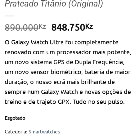
Prateado Titânio (Original)
Kz
O
Kz
O
890.000
848.750
preço
preço
O Galaxy Watch Ultra foi completamente
original
atual
renovado com um processador mais potente,
era:
é:
um novo sistema GPS de Dupla Frequência,
890.000Kz.
848.750Kz.
um novo sensor biométrico, bateria de maior
duração, o nosso ecrã mais brilhante de
sempre num Galaxy Watch e novas opções de
treino e de trajeto GPX. Tudo no seu pulso.
Esgotado
Categoria:
Smartwatches