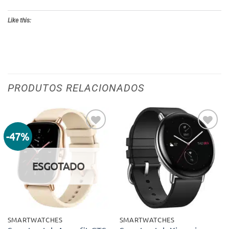
Like this:
PRODUTOS RELACIONADOS
-47%
Adicionar
Adicionar
aos meus
aos meus
desejos
desejos
ESGOTADO
SMARTWATCHES
SMARTWATCHES