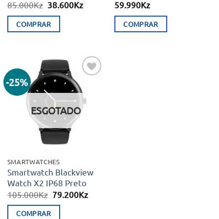
O
O
85.000
Kz
38.600
Kz
59.990
Kz
preço
preço
original
atual
COMPRAR
COMPRAR
era:
é:
85.000Kz.
38.600Kz.
-25%
Adicionar
aos meus
desejos
ESGOTADO
SMARTWATCHES
Smartwatch Blackview
Watch X2 IP68 Preto
O
O
105.000
Kz
79.200
Kz
preço
preço
original
atual
COMPRAR
era:
é: