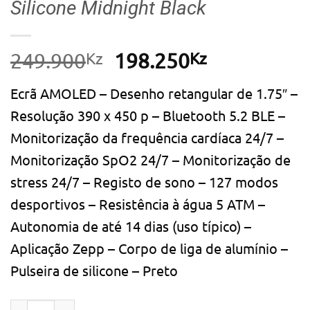
Silicone Midnight Black
Kz
O
Kz
O
249.900
198.250
preço
preço
Ecrã AMOLED – Desenho retangular de 1.75″ –
original
atual
Resolução 390 x 450 p – Bluetooth 5.2 BLE –
era:
é:
Monitorização da frequência cardíaca 24/7 –
249.900Kz.
198.250Kz.
Monitorização SpO2 24/7 – Monitorização de
stress 24/7 – Registo de sono – 127 modos
desportivos – Resistência à água 5 ATM –
Autonomia de até 14 dias (uso típico) –
Aplicação Zepp – Corpo de liga de alumínio –
Pulseira de silicone – Preto
Quantidade de Smartwatch Amazfit Active Amoled Co