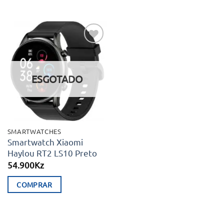
235.000Kz.
199.
Adicionar
aos meus
desejos
ESGOTADO
SMARTWATCHES
Smartwatch Xiaomi
Haylou RT2 LS10 Preto
54.900
Kz
COMPRAR