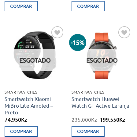
COMPRAR
COMPRAR
-15%
Adicionar
Adicionar
aos meus
aos meus
desejos
desejos
ESGOTADO
ESGOTADO
SMARTWATCHES
SMARTWATCHES
Smartwatch Xiaomi
Smartwatch Huawei
MiBro Lite Amoled –
Watch GT Active Laranja
Preto
O
O
74.950
Kz
235.000
Kz
199.550
Kz
preço
preç
original
atual
COMPRAR
COMPRAR
era:
é: