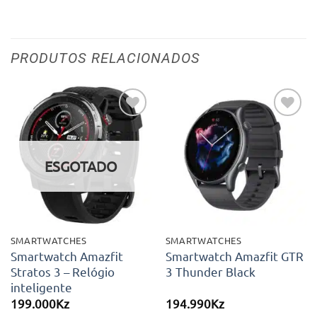
PRODUTOS RELACIONADOS
Adicionar
Adicionar
aos meus
aos meus
desejos
desejos
ESGOTADO
SMARTWATCHES
SMARTWATCHES
Smartwatch Amazfit
Smartwatch Amazfit GTR
Stratos 3 – Relógio
3 Thunder Black
inteligente
199.000
Kz
194.990
Kz