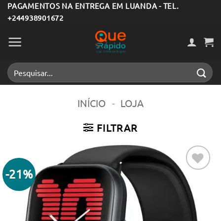
Skip
PAGAMENTOS NA ENTREGA EM LUANDA - TEL.
+244938901672
to
content
Pesquisar
por:
INÍCIO
-
LOJA
FILTRAR
-21%
Adicionar
aos meus
desejos