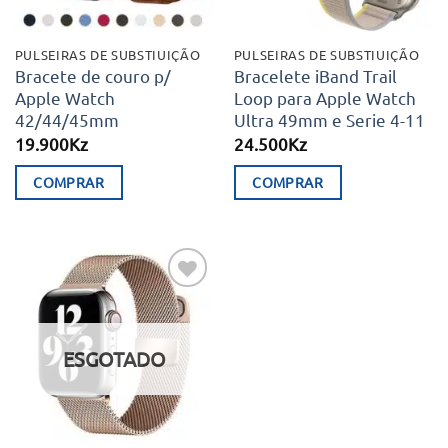
be
be
chosen
chosen
PULSEIRAS DE SUBSTIUIÇÃO
PULSEIRAS DE SUBSTIUIÇÃO
on
on
Bracete de couro p/
Bracelete iBand Trail
Apple Watch
Loop para Apple Watch
the
the
42/44/45mm
Ultra 49mm e Serie 4-11
product
product
19.900
Kz
24.500
Kz
page
page
COMPRAR
COMPRAR
This
This
product
product
has
has
multiple
multiple
Adicionar
variants.
variants.
aos meus
desejos
The
The
ESGOTADO
options
options
may
may
be
be