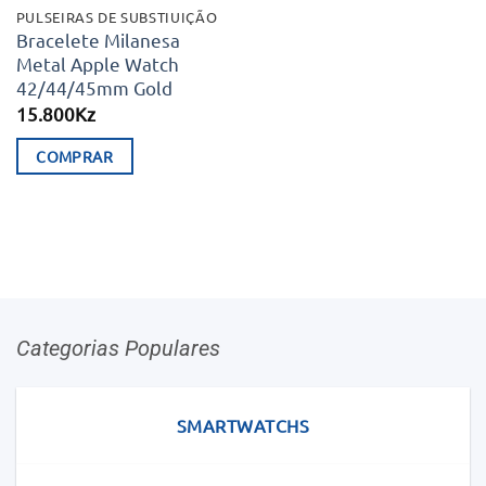
chosen
chosen
PULSEIRAS DE SUBSTIUIÇÃO
on
on
Bracelete Milanesa
Metal Apple Watch
the
the
42/44/45mm Gold
product
product
15.800
Kz
page
page
COMPRAR
Categorias Populares
SMARTWATCHS