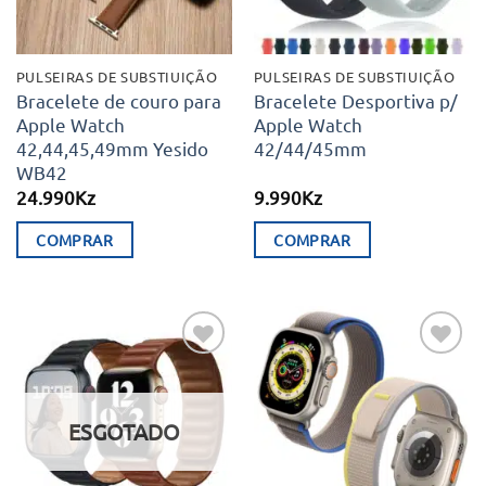
PULSEIRAS DE SUBSTIUIÇÃO
PULSEIRAS DE SUBSTIUIÇÃO
Bracelete de couro para
Bracelete Desportiva p/
Apple Watch
Apple Watch
42,44,45,49mm Yesido
42/44/45mm
WB42
24.990
Kz
9.990
Kz
COMPRAR
COMPRAR
This
This
product
product
has
has
multiple
multiple
Adicionar
Adicionar
variants.
variants.
aos meus
aos meus
desejos
desejos
The
The
ESGOTADO
options
options
may
may