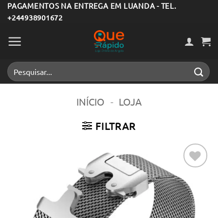
Skip
PAGAMENTOS NA ENTREGA EM LUANDA - TEL.
+244938901672
to
content
Pesquisar
por:
INÍCIO
-
LOJA
FILTRAR
Adicionar
aos meus
desejos