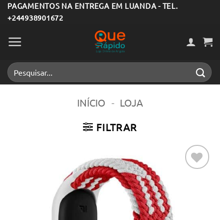
Skip
PAGAMENTOS NA ENTREGA EM LUANDA - TEL.
+244938901672
to
content
Pesquisar
por:
INÍCIO
-
LOJA
FILTRAR
Adicionar
aos meus
desejos