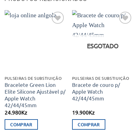
Adicionar
Adicionar
aos meus
aos meus
desejos
desejos
ESGOTADO
PULSEIRAS DE SUBSTIUIÇÃO
PULSEIRAS DE SUBSTIUIÇÃO
Bracelete Green Lion
Bracete de couro p/
Elite Silicone Ajustável p/
Apple Watch
Apple Watch
42/44/45mm
42/44/45mm
24.980
Kz
19.900
Kz
COMPRAR
COMPRAR
This
This