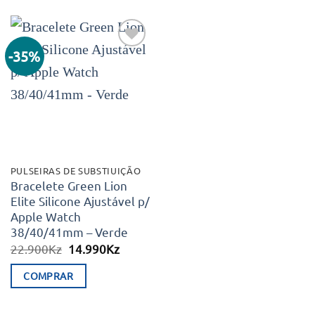
product
product
has
has
multiple
multiple
-35%
Adicionar
variants.
variants.
aos meus
desejos
The
The
options
options
may
may
be
be
chosen
chosen
PULSEIRAS DE SUBSTIUIÇÃO
on
on
Bracelete Green Lion
Elite Silicone Ajustável p/
the
the
Apple Watch
product
product
38/40/41mm – Verde
page
page
O
O
22.900
Kz
14.990
Kz
preço
preço
original
atual
COMPRAR
era:
é:
22.900Kz.
14.990Kz.