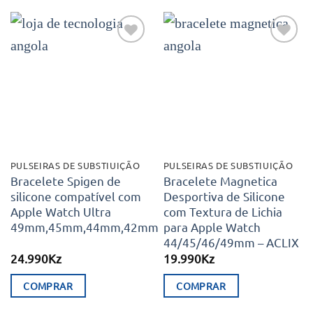
product
product
has
has
multiple
multiple
Adicionar
Adicionar
variants.
variants.
aos meus
aos meus
desejos
desejos
The
The
options
options
may
may
be
be
chosen
chosen
PULSEIRAS DE SUBSTIUIÇÃO
PULSEIRAS DE SUBSTIUIÇÃO
on
on
Bracelete Spigen de
Bracelete Magnetica
silicone compatível com
Desportiva de Silicone
the
the
Apple Watch Ultra
com Textura de Lichia
product
product
49mm,45mm,44mm,42mm
para Apple Watch
page
page
44/45/46/49mm – ACLIX
24.990
Kz
19.990
Kz
COMPRAR
COMPRAR
This
This