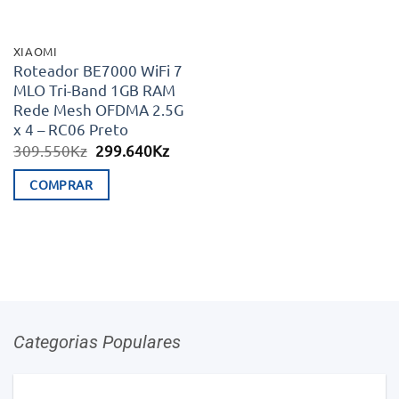
XIAOMI
Roteador BE7000 WiFi 7
MLO Tri-Band 1GB RAM
Rede Mesh OFDMA 2.5G
x 4 – RC06 Preto
O
O
309.550
Kz
299.640
Kz
preço
preço
original
atual
COMPRAR
era:
é:
309.550Kz.
299.640Kz.
Categorias Populares