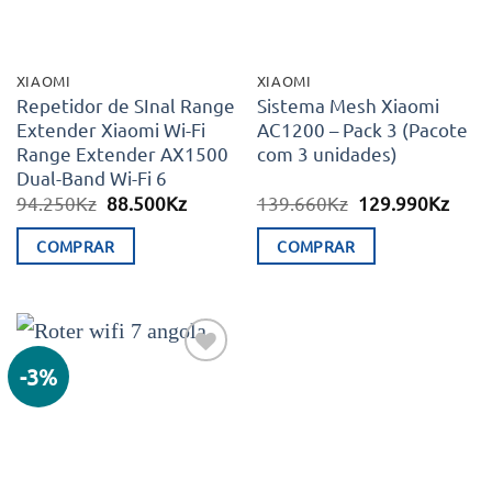
XIAOMI
XIAOMI
Repetidor de SInal Range
Sistema Mesh Xiaomi
Extender Xiaomi Wi-Fi
AC1200 – Pack 3 (Pacote
Range Extender AX1500
com 3 unidades)
Dual-Band Wi-Fi 6
O
O
O
O
94.250
Kz
88.500
Kz
139.660
Kz
129.990
Kz
preço
preço
preço
preç
original
atual
original
atual
COMPRAR
COMPRAR
era:
é:
era:
é:
94.250Kz.
88.500Kz.
139.660Kz.
129.
-3%
Adicionar
aos meus
desejos