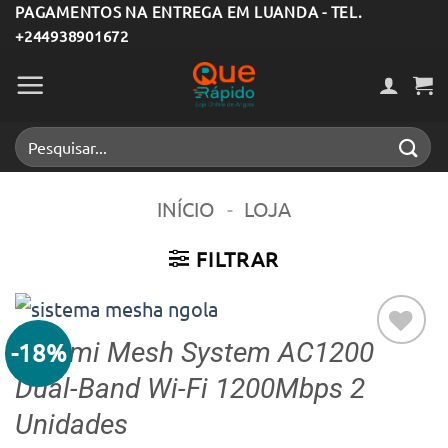
Skip
PAGAMENTOS NA ENTREGA EM LUANDA - TEL.
+244938901672
to
content
Pesquisar
por:
INÍCIO
-
LOJA
FILTRAR
Xiaomi Mesh System AC1200
-18%
Adicionar
Dual-Band Wi-Fi 1200Mbps 2
aos meus
desejos
Unidades