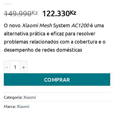
Kz
O
Kz
O
149.990
122.330
preço
preço
O novo
Xiaomi Mesh
System
AC1200
é uma
original
atual
alternativa prática e eficaz para resolver
era:
é:
problemas relacionados com a cobertura e o
149.990Kz.
122.330Kz.
desempenho de redes domésticas
Quantidade de Xiaomi Mesh System AC1200 Dual-Ba
COMPRAR
Categoria:
Xiaomi
Marca:
Xiaomi