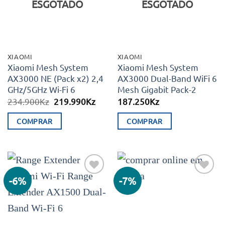
ESGOTADO
ESGOTADO
XIAOMI
XIAOMI
Xiaomi Mesh System
Xiaomi Mesh System
AX3000 NE (Pack x2) 2,4
AX3000 Dual-Band WiFi 6
GHz/5GHz Wi-Fi 6
Mesh Gigabit Pack-2
O
O
234.900
Kz
219.990
Kz
187.250
Kz
preço
preço
original
atual
COMPRAR
COMPRAR
era:
é:
234.900Kz.
219.990Kz.
-6%
-7%
Adicionar
Adicionar
aos meus
aos meus
desejos
desejos