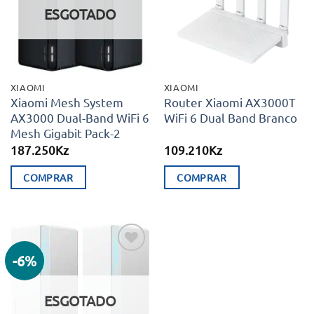
desejos
desejos
ESGOTADO
XIAOMI
XIAOMI
Xiaomi Mesh System
Router Xiaomi AX3000T
AX3000 Dual-Band WiFi 6
WiFi 6 Dual Band Branco
Mesh Gigabit Pack-2
187.250
Kz
109.210
Kz
COMPRAR
COMPRAR
-6%
Adicionar
aos meus
desejos
ESGOTADO