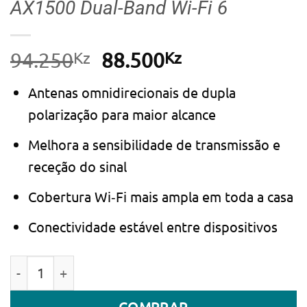
AX1500 Dual-Band Wi-Fi 6
Kz
O
Kz
O
94.250
88.500
preço
preço
Antenas omnidirecionais de dupla
original
atual
polarização para maior alcance
era:
é:
94.250Kz.
88.500Kz.
Melhora a sensibilidade de transmissão e
receção do sinal
Cobertura Wi‑Fi mais ampla em toda a casa
Conectividade estável entre dispositivos
Quantidade de Repetidor de SInal Range Extender Xi
COMPRAR