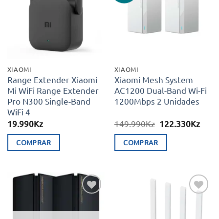
aos meus
aos meus
desejos
desejos
XIAOMI
XIAOMI
Range Extender Xiaomi
Xiaomi Mesh System
Mi WiFi Range Extender
AC1200 Dual-Band Wi-Fi
Pro N300 Single-Band
1200Mbps 2 Unidades
WiFi 4
O
O
19.990
Kz
149.990
Kz
122.330
Kz
preço
preç
original
atual
COMPRAR
COMPRAR
era:
é:
149.990Kz.
122.
Adicionar
Adicionar
aos meus
aos meus