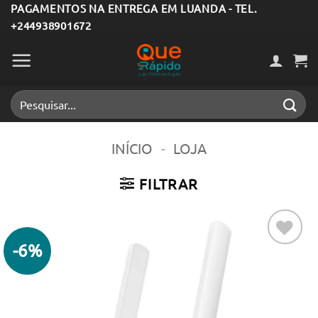
Skip
PAGAMENTOS NA ENTREGA EM LUANDA - TEL.
+244938901672
to
content
Pesquisar
por:
INÍCIO
-
LOJA
FILTRAR
-6%
Adicionar
aos meus
desejos