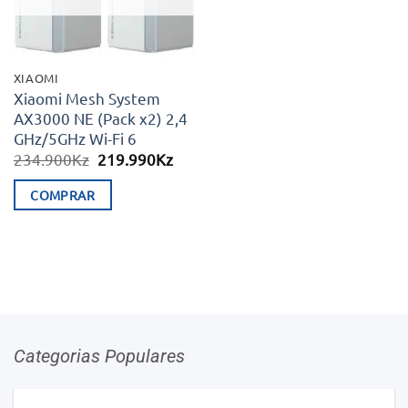
XIAOMI
Xiaomi Mesh System
AX3000 NE (Pack x2) 2,4
GHz/5GHz Wi-Fi 6
O
O
234.900
Kz
219.990
Kz
preço
preço
original
atual
COMPRAR
era:
é:
234.900Kz.
219.990Kz.
Categorias Populares