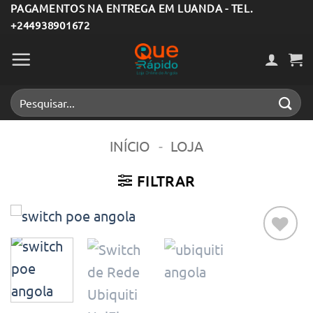
Skip
PAGAMENTOS NA ENTREGA EM LUANDA - TEL.
+244938901672
to
content
Pesquisar
por:
INÍCIO
-
LOJA
FILTRAR
Adicionar
aos meus
desejos