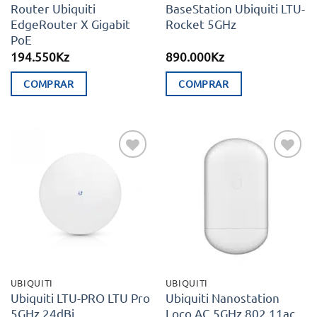
Router Ubiquiti
BaseStation Ubiquiti LTU-
EdgeRouter X Gigabit
Rocket 5GHz
PoE
194.550
Kz
890.000
Kz
COMPRAR
COMPRAR
Adicionar
Adicionar
aos meus
aos meus
desejos
desejos
UBIQUITI
UBIQUITI
Ubiquiti LTU-PRO LTU Pro
Ubiquiti Nanostation
5GHz 24dBi
Loco AC 5GHz 802.11ac