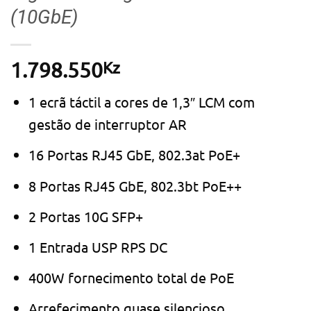
(10GbE)
Kz
1.798.550
1 ecrã táctil a cores de 1,3″ LCM com
gestão de interruptor AR
16 Portas RJ45 GbE, 802.3at PoE+
8 Portas RJ45 GbE, 802.3bt PoE++
2 Portas 10G SFP+
1 Entrada USP RPS DC
400W fornecimento total de PoE
Arrefecimento quase silencioso