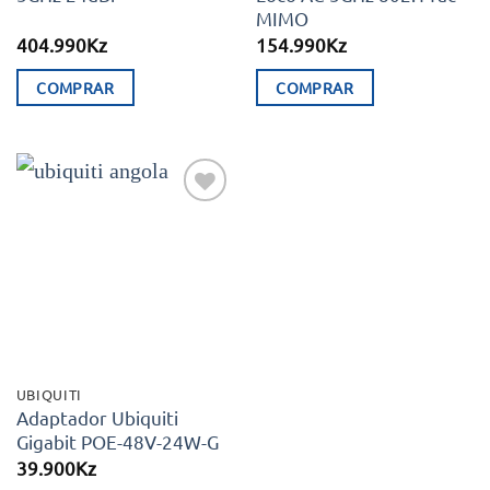
MIMO
404.990
Kz
154.990
Kz
COMPRAR
COMPRAR
Adicionar
aos meus
desejos
UBIQUITI
Adaptador Ubiquiti
Gigabit POE-48V-24W-G
39.900
Kz