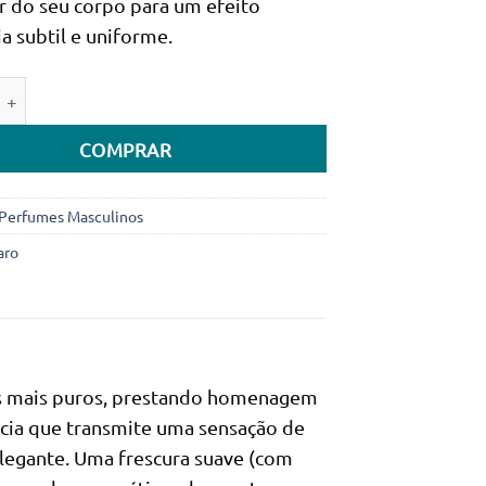
 do seu corpo para um efeito
era:
é:
ia subtil e uniforme.
178.990Kz.
149.990Kz.
e de Azzaro Chrome Man Eau de Toilette 100ml (Original)
COMPRAR
Perfumes Masculinos
aro
tos mais puros, prestando homenagem
ncia que transmite uma sensação de
elegante. Uma frescura suave (com