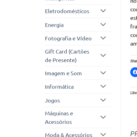
no
co
Eletrodomésticos
es
Energia
fr
co
Fotografia e Vídeo
am
Gift Card (Cartões
de Presente)
Shar
Imagem e Som
Informática
Like
Jogos
Máquinas e
Acessórios
P
Moda & Acessórios