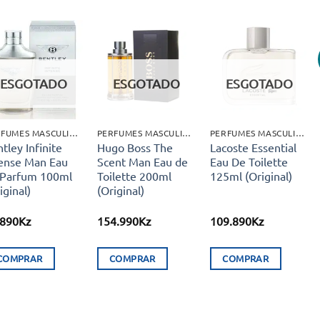
Adicionar
Adicionar
Adicionar
aos meus
aos meus
aos meus
ESGOTADO
ESGOTADO
ESGOTADO
desejos
desejos
desejos
PERFUMES MASCULINOS
PERFUMES MASCULINOS
PERFUMES MASCULINOS
tley Infinite
Hugo Boss The
Lacoste Essential
tense Man Eau
Scent Man Eau de
Eau De Toilette
 Parfum 100ml
Toilette 200ml
125ml (Original)
iginal)
(Original)
.890
Kz
154.990
Kz
109.890
Kz
COMPRAR
COMPRAR
COMPRAR