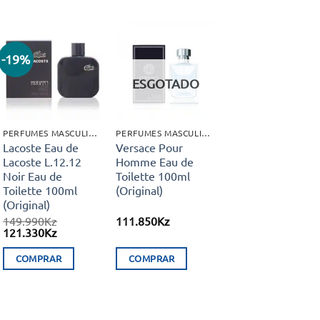
-19%
Adicionar
Adicionar
aos meus
aos meus
ESGOTADO
desejos
desejos
PERFUMES MASCULINOS
PERFUMES MASCULINOS
Lacoste Eau de
Versace Pour
Lacoste L.12.12
Homme Eau de
Noir Eau de
Toilette 100ml
Toilette 100ml
(Original)
(Original)
149.990
Kz
111.850
Kz
O
O
121.330
Kz
preço
preço
original
atual
COMPRAR
COMPRAR
era:
é:
149.990Kz.
121.330Kz.