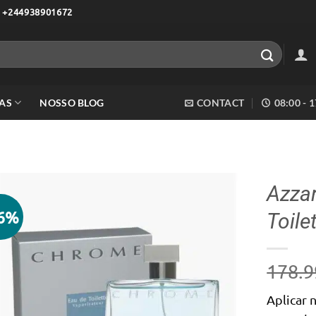
 +244938901672
AS
NOSSO BLOG
CONTACT
08:00 - 
Azza
16%
Toile
Adicionar
aos meus
desejos
178.9
Aplicar 