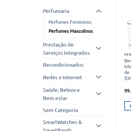
Perfumaria
Perfumes Femininos
Perfumes Masculinos
Prestação de
Serviços Integrados
Ben
Recondicionados
In
de
Redes e Internet
(Or
Saúde, Beleza e
99
Bem estar
Sem Categoria
SmartWatches &
SmartBands