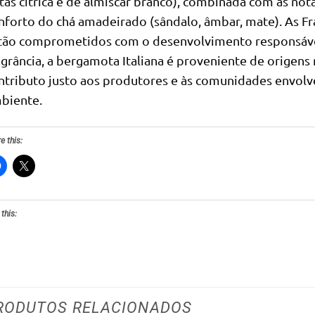
tas cítrica e de almíscar branco), combinada com as nota
nforto do chá amadeirado (sândalo, âmbar, mate). As Fra
tão comprometidos com o desenvolvimento responsável
agrância, a bergamota Italiana é proveniente de origens
ntributo justo aos produtores e às comunidades envolv
biente.
e this:
 this:
RODUTOS RELACIONADOS