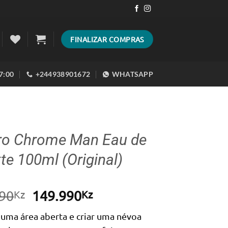
FINALIZAR COMPRAS
17:00
+244938901672
WHATSAPP
ro Chrome Man Eau de
tte 100ml (Original)
O
O
90
149.990
Kz
Kz
preço
preço
numa área aberta e criar uma névoa
original
atual