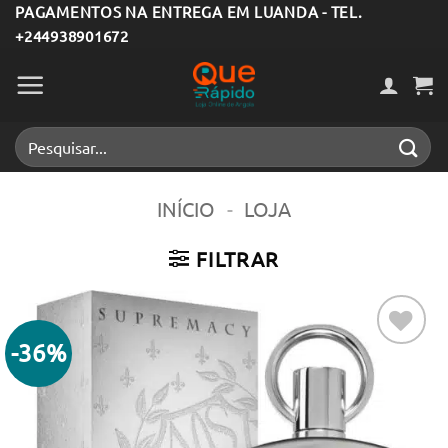
Skip
PAGAMENTOS NA ENTREGA EM LUANDA - TEL.
+244938901672
to
content
Pesquisar
por:
INÍCIO
-
LOJA
FILTRAR
-36%
Adicionar
aos meus
desejos