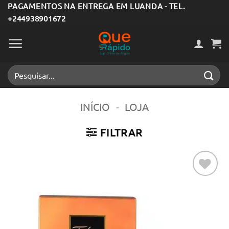
Skip
PAGAMENTOS NA ENTREGA EM LUANDA - TEL.
+244938901672
to
content
Pesquisar
por:
INÍCIO
-
LOJA
FILTRAR
Adicionar
aos meus
desejos