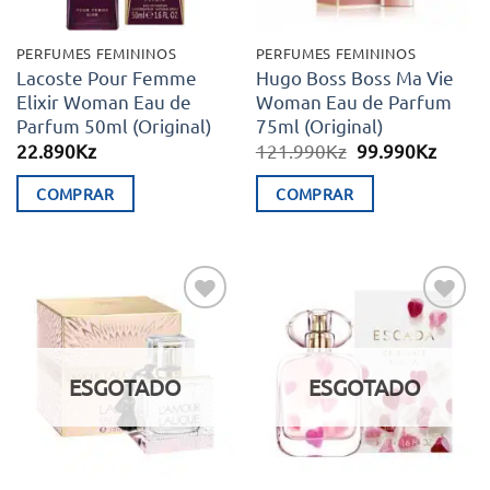
PERFUMES FEMININOS
PERFUMES FEMININOS
Lacoste Pour Femme
Hugo Boss Boss Ma Vie
Elixir Woman Eau de
Woman Eau de Parfum
Parfum 50ml (Original)
75ml (Original)
O
O
22.890
Kz
121.990
Kz
99.990
Kz
preço
preço
original
atual
COMPRAR
COMPRAR
era:
é:
121.990Kz.
99.99
Adicionar
Adicionar
aos meus
aos meus
desejos
desejos
ESGOTADO
ESGOTADO