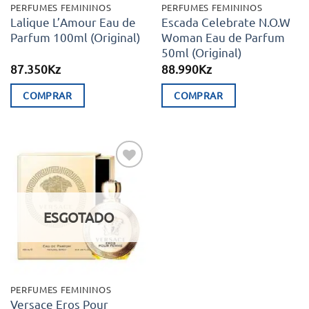
PERFUMES FEMININOS
PERFUMES FEMININOS
Lalique L’Amour Eau de
Escada Celebrate N.O.W
Parfum 100ml (Original)
Woman Eau de Parfum
50ml (Original)
87.350
Kz
88.990
Kz
COMPRAR
COMPRAR
Adicionar
aos meus
desejos
ESGOTADO
PERFUMES FEMININOS
Versace Eros Pour