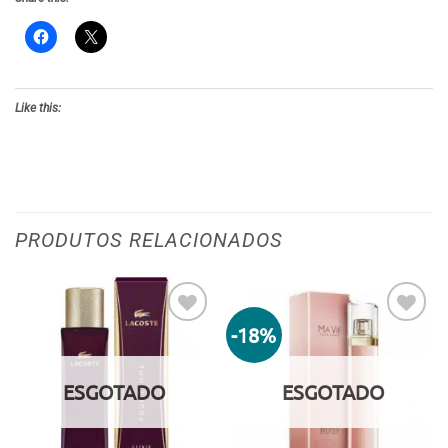
Like this:
PRODUTOS RELACIONADOS
-18%
Adicionar
Adicionar
aos meus
aos meus
desejos
desejos
ESGOTADO
ESGOTADO