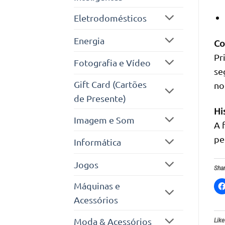
Eletrodomésticos
Energia
Co
Pr
Fotografia e Vídeo
se
Gift Card (Cartões
no
de Presente)
Hi
Imagem e Som
A 
pe
Informática
Jogos
Shar
Máquinas e
Acessórios
Moda & Acessórios
Like