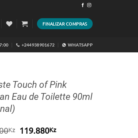
FINALIZAR COMPRAS
17:00
+244938901672
WHATSAPP
te Touch of Pink
n Eau de Toilette 90ml
inal)
O
O
00
119.880
Kz
Kz