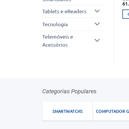
O
61
pr
Tablets e eReaders
ori
era
63.
Tecnologia
Telemóveis e
Acessórios
Categorias Populares
SMARTWATCHS
COMPUTADOR 