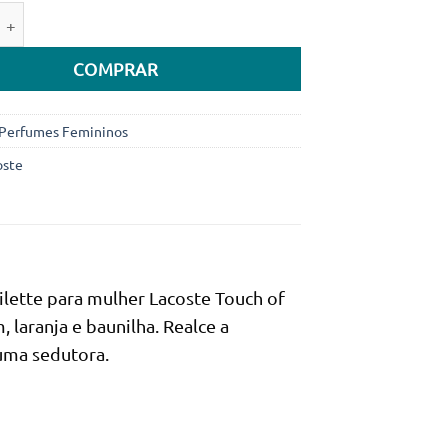
preço
preço
e de Lacoste Touch of Pink Woman Eau de Toilette 90ml (Origi
original
atual
era:
é:
COMPRAR
139.900Kz.
119.880Kz.
Perfumes Femininos
oste
lette para mulher Lacoste Touch of
 laranja e baunilha. Realce a
uma sedutora.