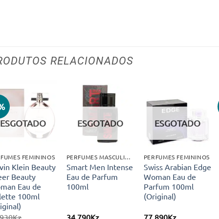
RODUTOS RELACIONADOS
4%
Adicionar
Adicionar
Adicionar
aos meus
aos meus
aos meus
ESGOTADO
ESGOTADO
ESGOTADO
desejos
desejos
desejos
FUMES FEMININOS
PERFUMES MASCULINOS
PERFUMES FEMININOS
vin Klein Beauty
Smart Men Intense
Swiss Arabian Edge
eer Beauty
Eau de Parfum
Woman Eau de
man Eau de
100ml
Parfum 100ml
lette 100ml
(Original)
iginal)
.930
Kz
34.790
Kz
77.890
Kz