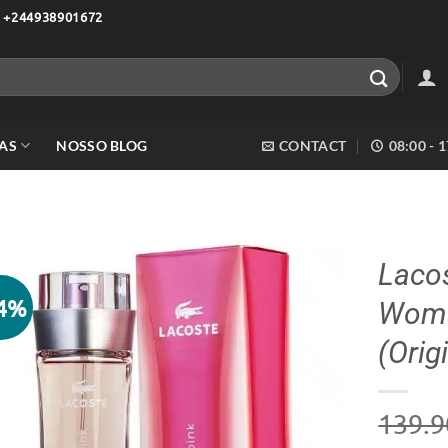
 +244938901672
AS
NOSSO BLOG
CONTACT
08:00 - 
Lacos
14%
Woma
Adicionar
aos meus
(Orig
desejos
139.9