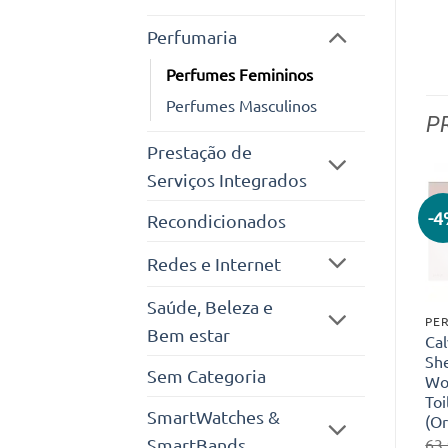
Perfumaria
Perfumes Femininos
Perfumes Masculinos
P
Prestação de
Serviços Integrados
-
Recondicionados
Redes e Internet
Saúde, Beleza e
PER
Bem estar
Cal
Sh
Sem Categoria
Wo
Toi
SmartWatches &
(Or
SmartBands
63