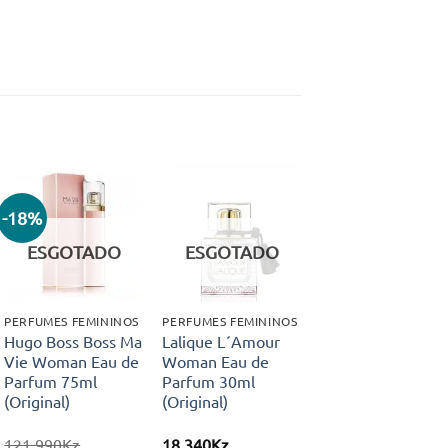
-18%
Adicionar
Adicionar
aos meus
aos meus
ESGOTADO
ESGOTADO
desejos
desejos
PERFUMES FEMININOS
PERFUMES FEMININOS
Hugo Boss Boss Ma
Lalique L´Amour
Vie Woman Eau de
Woman Eau de
Parfum 75ml
Parfum 30ml
(Original)
(Original)
121.990
Kz
18.340
Kz