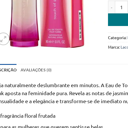
Quantidad
Categoria:
Marca:
Lac
SCRIÇÃO
AVALIAÇÕES (0)
ja naturalmente deslumbrante em minutos. A Eau de Toi
nk aposta na feminidade pura. Revela as notas de jasmim,
nsualidade e a elegância e transforme-se de imediato n
fragrância floral frutada
para as mulheres que querem sentir-se belas