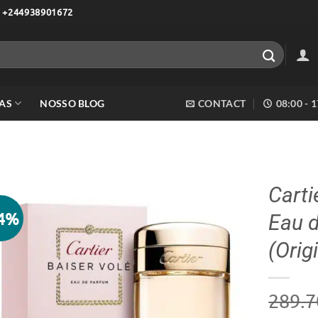
 +244938901672
AS
NOSSO BLOG
CONTACT
08:00 - 
Carti
14%
Eau 
Adicionar
aos meus
(Orig
desejos
289.7