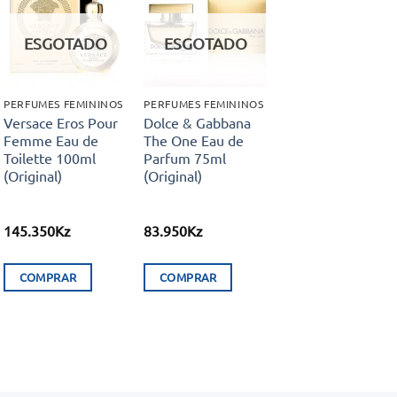
Adicionar
Adicionar
aos meus
aos meus
ESGOTADO
ESGOTADO
desejos
desejos
PERFUMES FEMININOS
PERFUMES FEMININOS
Versace Eros Pour
Dolce & Gabbana
Femme Eau de
The One Eau de
Toilette 100ml
Parfum 75ml
(Original)
(Original)
145.350
Kz
83.950
Kz
COMPRAR
COMPRAR