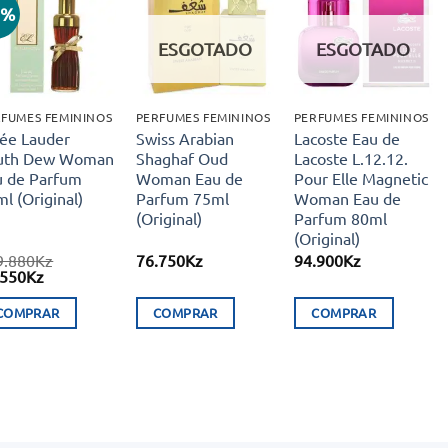
2%
Adicionar
Adicionar
Adicionar
aos meus
aos meus
aos meus
ESGOTADO
ESGOTADO
desejos
desejos
desejos
FUMES FEMININOS
PERFUMES FEMININOS
PERFUMES FEMININOS
tée Lauder
Swiss Arabian
Lacoste Eau de
uth Dew Woman
Shaghaf Oud
Lacoste L.12.12.
u de Parfum
Woman Eau de
Pour Elle Magnetic
l (Original)
Parfum 75ml
Woman Eau de
(Original)
Parfum 80ml
(Original)
9.880
Kz
76.750
Kz
94.900
Kz
O
.550
Kz
eço
preço
ginal
atual
COMPRAR
COMPRAR
COMPRAR
:
é:
9.880Kz.
96.550Kz.