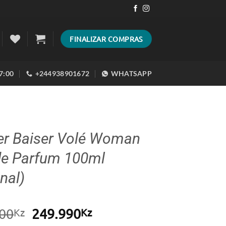
FINALIZAR COMPRAS
17:00
+244938901672
WHATSAPP
er Baiser Volé Woman
de Parfum 100ml
inal)
O
O
00
249.990
Kz
Kz