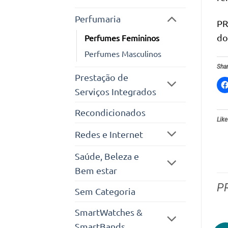
Perfumaria
PR
do
Perfumes Femininos
Perfumes Masculinos
Shar
Prestação de
Serviços Integrados
Recondicionados
Like
Redes e Internet
Saúde, Beleza e
Bem estar
P
Sem Categoria
SmartWatches &
SmartBands