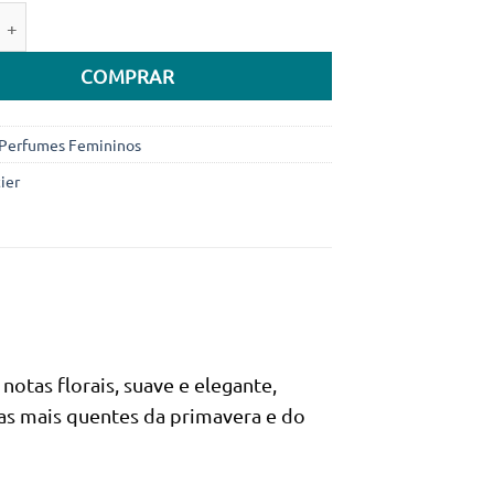
preço
preço
e de Cartier Baiser Volé Woman Eau de Parfum 100ml (Origina
original
atual
era:
é:
COMPRAR
289.700Kz.
249.990Kz.
Perfumes Femininos
ier
otas florais, suave e elegante,
ias mais quentes da primavera e do