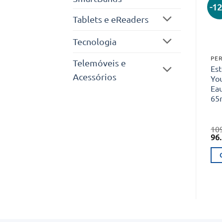
-1
Tablets e eReaders
Tecnologia
PER
Telemóveis e
Es
Acessórios
Yo
Ea
65m
10
O
96
pr
ori
era
10