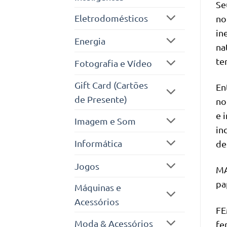
Se
Eletrodomésticos
no
in
Energia
na
te
Fotografia e Vídeo
Gift Card (Cartões
En
de Presente)
no
e 
Imagem e Som
in
Informática
de
Jogos
MA
pa
Máquinas e
Acessórios
FE
Moda & Acessórios
fe