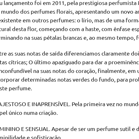
u lançamento foi em 2011, pela prestigiosa perfumista 
 mundo dos perfumes florais, apresentando um novo a
existente em outros perfumes: o lírio, mas de uma forma
tural desta flor, começando com a haste, com ênfase esp
rminando na suas pétalas brancas e, ao mesmo tempo, 
tre as suas notas de saída diferenciamos claramente dois
tas cítricas; O último apaziguado para dar a proeminência
inconfundível na suas notas do coração, finalmente, em
corporar determinadas notas verdes do fundo, para prol
ste perfume.
JESTOSO E INAPRENSÍVEL. Pela primeira vez no mundo 
pel único numa criação.
MININO E SENSUAL. Apesar de ser um perfume sutil e d
minilidade e sofisticação.