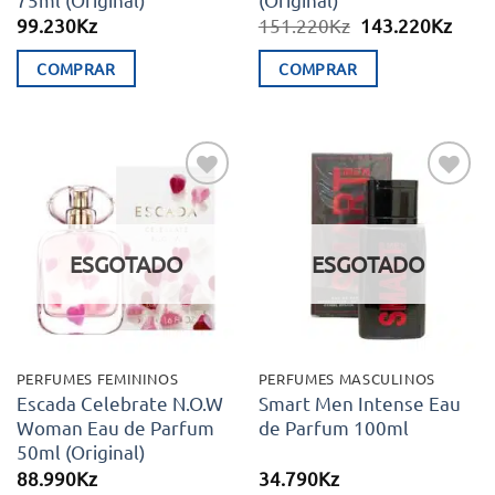
O
O
99.230
Kz
151.220
Kz
143.220
Kz
preço
preç
original
atual
COMPRAR
COMPRAR
era:
é:
151.220Kz.
143.
Adicionar
Adicionar
aos meus
aos meus
desejos
desejos
ESGOTADO
ESGOTADO
PERFUMES FEMININOS
PERFUMES MASCULINOS
Escada Celebrate N.O.W
Smart Men Intense Eau
Woman Eau de Parfum
de Parfum 100ml
50ml (Original)
88.990
Kz
34.790
Kz