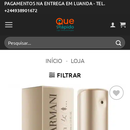
Skip
PAGAMENTOS NA ENTREGA EM LUANDA - TEL.
+244938901672
to
content
Pesquisar
por:
INÍCIO
-
LOJA
FILTRAR
Adicionar
aos meus
desejos